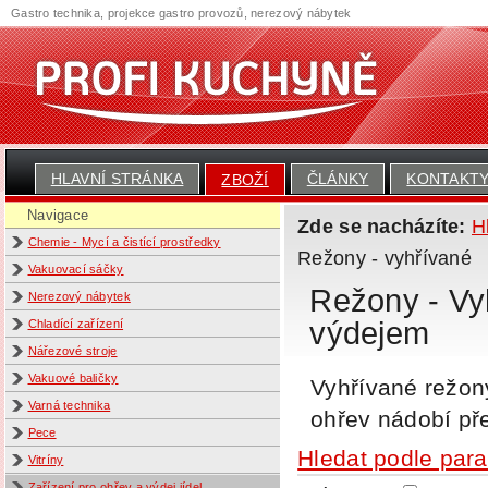
Gastro technika, projekce gastro provozů, nerezový nábytek
HLAVNÍ STRÁNKA
ČLÁNKY
KONTAKT
ZBOŽÍ
Navigace
Zde se nacházíte:
H
Chemie - Mycí a čistící prostředky
Režony - vyhřívané
Vakuovací sáčky
Režony - Vy
Nerezový nábytek
výdejem
Chladící zařízení
Nářezové stroje
Vakuové baličky
Vyhřívané režony
Varná technika
ohřev nádobí př
Pece
Hledat podle par
Vitríny
Zařízení pro ohřev a výdej jídel