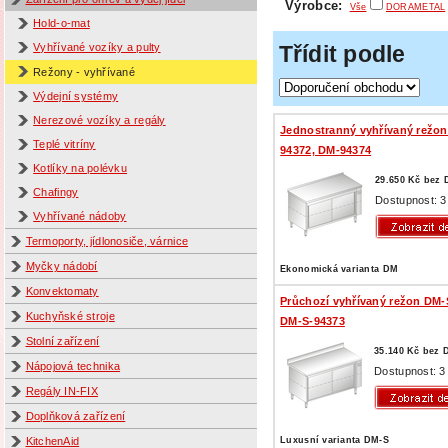
Výrobce:
Vše
DORAMETAL
Hold-o-mat
Vyhřívané vozíky a pulty
Třídit podle
Režony - vyhřívané
Výdejní systémy
Nerezové vozíky a regály
Jednostranný vyhřívaný režo
Teplé vitríny
94372, DM-94374
Kotlíky na polévku
29.650 Kč bez
Chafingy
Dostupnost: 3
Vyhřívané nádoby
Termoporty, jídlonosiče, várnice
Myčky nádobí
Ekonomická varianta DM
Konvektomaty
Průchozí vyhřívaný režon DM-
Kuchyňské stroje
DM-S-94373
Stolní zařízení
35.140 Kč bez 
Nápojová technika
Dostupnost: 3
Regály IN-FIX
Doplňková zařízení
Luxusní varianta DM-S
KitchenAid