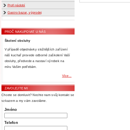
Profi nádobí
Gastro bazar, výprodej
PROČ NAKUPOVAT U NÁS
Školení obsluhy
V případě objednávky složitějších zařízení
náš kuchař provede odborné zaškolení Vaší
obsluhy, předvede a nastaví výrobek na
míru Vašim potřebám.
Více...
ZAVOLEJTE MI
Chcete se domluvit? Nechte nam svůj kontakt se
vzkazem a my vám zavoláme.
Jméno
Telefon