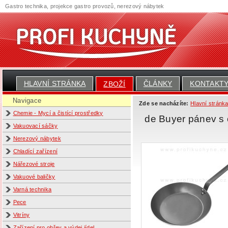
Gastro technika, projekce gastro provozů, nerezový nábytek
HLAVNÍ STRÁNKA
ČLÁNKY
KONTAKT
ZBOŽÍ
Navigace
Zde se nacházíte:
Hlavní stránk
Chemie - Mycí a čistící prostředky
de Buyer pánev s
Vakuovací sáčky
Nerezový nábytek
Chladící zařízení
Nářezové stroje
Vakuové baličky
Varná technika
Pece
Vitríny
Zařízení pro ohřev a výdej jídel