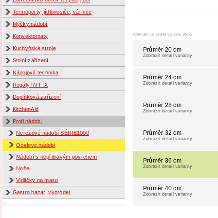
Termoporty, jídlonosiče, várnice
Myčky nádobí
Kliknutím si zvolte variantu zboží
Konvektomaty
Kuchyňské stroje
Průměr 20 cm
Zobrazit detail varianty
Stolní zařízení
Nápojová technika
Průměr 24 cm
Zobrazit detail varianty
Regály IN-FIX
Doplňková zařízení
Průměr 28 cm
KitchenAid
Zobrazit detail varianty
Profi nádobí
Průměr 32 cm
Nerezové nádobí SÉRIE1000
Zobrazit detail varianty
Ocelové nádobí
Nádobí s nepřilnavým povrchem
Průměr 36 cm
Zobrazit detail varianty
Nože
Vidličky na maso
Průměr 40 cm
Gastro bazar, výprodej
Zobrazit detail varianty