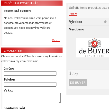
PROČ NAKUPOVAT U NÁS
Sdílejte tento produkt s ostat
Telefonická podpora
Tweet
Na naší zákaznické lince Vám poradíme s
Výrobce
de
ochotně provedeme jednotlivými kroky
objednávky nebo zodpovíme veškeré
Vyrobeno
dotazy.
Více...
ZAVOLEJTE MI
Chcete se domluvit? Nechte nam svůj kontakt se
vzkazem a my vám zavoláme.
Jméno
Štítky
Telefon
DE BUYER
Vzkaz
Kontrolní kód