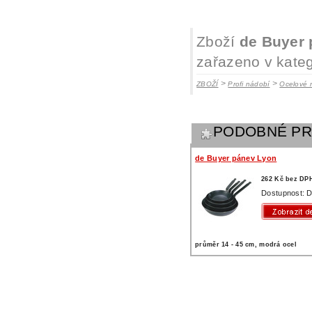
Zboží
de Buyer 
zařazeno v kateg
>
>
ZBOŽÍ
Profi nádobí
Ocelové 
PODOBNÉ P
de Buyer pánev Lyon
262 Kč bez DP
Dostupnost: D
průměr 14 - 45 cm, modrá ocel