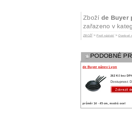
Zboží
de Buyer 
zařazeno v kateg
>
>
ZBOŽÍ
Profi nádobí
Ocelové 
PODOBNÉ P
de Buyer pánev Lyon
262 Kč bez DP
Dostupnost: D
průměr 14 - 45 cm, modrá ocel