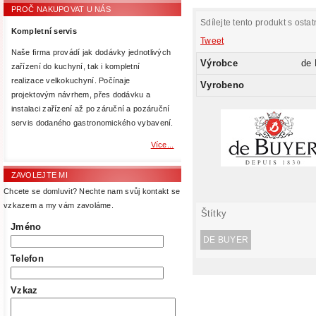
PROČ NAKUPOVAT U NÁS
Sdílejte tento produkt s ostat
Kompletní servis
Tweet
Naše firma provádí jak dodávky jednotlivých
Výrobce
de
zařízení do kuchyní, tak i kompletní
realizace velkokuchyní. Počínaje
Vyrobeno
projektovým návrhem, přes dodávku a
instalaci zařízení až po záruční a pozáruční
servis dodaného gastronomického vybavení.
Více...
ZAVOLEJTE MI
Chcete se domluvit? Nechte nam svůj kontakt se
vzkazem a my vám zavoláme.
Štítky
Jméno
DE BUYER
Telefon
Vzkaz