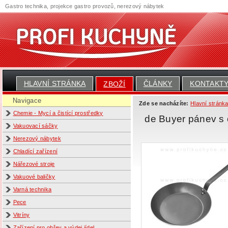
Gastro technika, projekce gastro provozů, nerezový nábytek
HLAVNÍ STRÁNKA
ČLÁNKY
KONTAKT
ZBOŽÍ
Navigace
Zde se nacházíte:
Hlavní stránk
Chemie - Mycí a čistící prostředky
de Buyer pánev s
Vakuovací sáčky
Nerezový nábytek
Chladící zařízení
Nářezové stroje
Vakuové baličky
Varná technika
Pece
Vitríny
Zařízení pro ohřev a výdej jídel