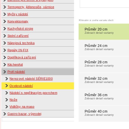
Termoporty, jídlonosiče, várnice
Myčky nádobí
Kliknutím si zvolte variantu zboží
Konvektomaty
Kuchyňské stroje
Průměr 20 cm
Zobrazit detail varianty
Stolní zařízení
Nápojová technika
Průměr 24 cm
Zobrazit detail varianty
Regály IN-FIX
Doplňková zařízení
Průměr 28 cm
KitchenAid
Zobrazit detail varianty
Profi nádobí
Průměr 32 cm
Nerezové nádobí SÉRIE1000
Zobrazit detail varianty
Ocelové nádobí
Nádobí s nepřilnavým povrchem
Průměr 36 cm
Zobrazit detail varianty
Nože
Vidličky na maso
Průměr 40 cm
Gastro bazar, výprodej
Zobrazit detail varianty