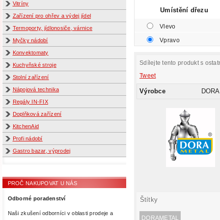
Vitríny
Umístění dřezu
Zařízení pro ohřev a výdej jídel
Vlevo
Termoporty, jídlonosiče, várnice
Vpravo
Myčky nádobí
Konvektomaty
Sdílejte tento produkt s ostat
Kuchyňské stroje
Tweet
Stolní zařízení
Nápojová technika
Výrobce
DORA
Regály IN-FIX
Doplňková zařízení
KitchenAid
Profi nádobí
Gastro bazar, výprodej
PROČ NAKUPOVAT U NÁS
Odborné poradenství
Štítky
Naši zkušení odborníci v oblasti prodeje a
DORAMETAL