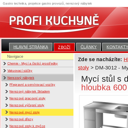
Gastro technika, projekce gastro provozů, nerezový nábytek
HLAVNÍ STRÁNKA
ČLÁNKY
KONTAKT
ZBOŽÍ
Navigace
Zde se nacházíte:
H
Chemie - Mycí a čistící prostředky
stoly
> DM-3012 - Myc
Vakuovací sáčky
Mycí stůl s
Nerezový nábytek
hloubka 60
Přepravní a servírovací vozíky
Nerezový nábytek Skladem
Nerezové pracovní stoly
Nerezové výčepní stoly
Nerezové mycí stoly
Nerezové dřezy
Nerezové stoly k myčce