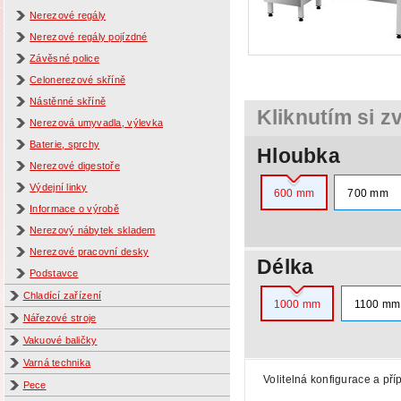
Nerezové regály
Nerezové regály pojízdné
Závěsné police
Celonerezové skříně
Nástěnné skříně
Kliknutím si z
Nerezová umyvadla, výlevka
Baterie, sprchy
Hloubka
Nerezové digestoře
Výdejní linky
600 mm
700 mm
Informace o výrobě
Nerezový nábytek skladem
Nerezové pracovní desky
Délka
Podstavce
Chladící zařízení
1000 mm
1100 mm
Nářezové stroje
Vakuové baličky
Varná technika
Volitelná konfigurace a pří
Pece