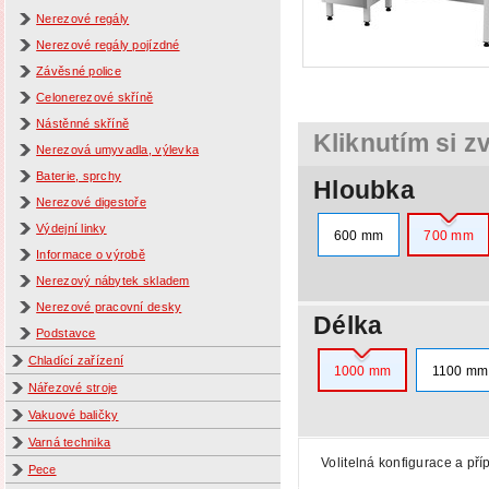
Nerezové regály
Nerezové regály pojízdné
Závěsné police
Celonerezové skříně
Nástěnné skříně
Kliknutím si z
Nerezová umyvadla, výlevka
Baterie, sprchy
Hloubka
Nerezové digestoře
Výdejní linky
600 mm
700 mm
Informace o výrobě
Nerezový nábytek skladem
Nerezové pracovní desky
Délka
Podstavce
Chladící zařízení
1000 mm
1100 mm
Nářezové stroje
Vakuové baličky
Varná technika
Volitelná konfigurace a pří
Pece