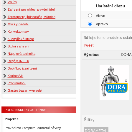
Vitríny
Umístění dřezu
Zařízení pro ohřev a výdej jídel
Vlevo
Termoporty, jídlonosiče, várnice
Vpravo
Myčky nádobí
Konvektomaty
Sdílejte tento produkt s ostat
Kuchyňské stroje
Tweet
Stolní zařízení
Nápojová technika
Výrobce
DORA
Regály IN-FIX
Doplňková zařízení
KitchenAid
Profi nádobí
Gastro bazar, výprodej
PROČ NAKUPOVAT U NÁS
Projekce
Štítky
Provádíme kompletní odborné návrhy
DORAMETAL