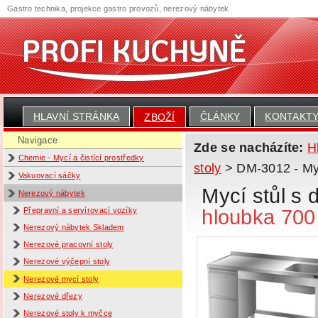
Gastro technika, projekce gastro provozů, nerezový nábytek
HLAVNÍ STRÁNKA
ČLÁNKY
KONTAKT
ZBOŽÍ
Navigace
Zde se nacházíte:
H
Chemie - Mycí a čistící prostředky
stoly
> DM-3012 - Myc
Vakuovací sáčky
Mycí stůl s
Nerezový nábytek
hloubka 70
Přepravní a servírovací vozíky
Nerezový nábytek Skladem
Nerezové pracovní stoly
Nerezové výčepní stoly
Nerezové mycí stoly
Nerezové dřezy
Nerezové stoly k myčce