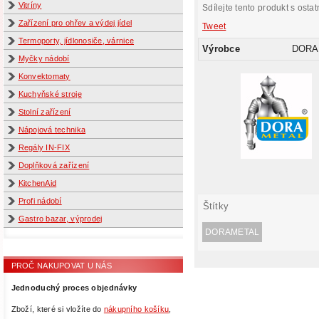
Vitríny
Sdílejte tento produkt s ostat
Zařízení pro ohřev a výdej jídel
Tweet
Termoporty, jídlonosiče, várnice
Výrobce
DORA
Myčky nádobí
Konvektomaty
Kuchyňské stroje
Stolní zařízení
Nápojová technika
Regály IN-FIX
Doplňková zařízení
KitchenAid
Profi nádobí
Štítky
Gastro bazar, výprodej
DORAMETAL
PROČ NAKUPOVAT U NÁS
Jednoduchý proces objednávky
Zboží, které si vložíte do
nákupního košíku
,