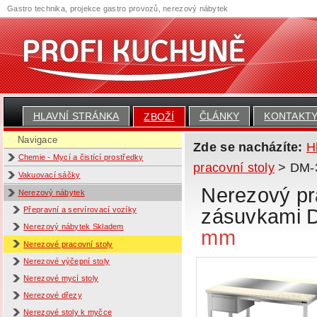
Gastro technika, projekce gastro provozů, nerezový nábytek
HLAVNÍ STRÁNKA
ČLÁNKY
KONTAKT
ZBOŽÍ
Navigace
Zde se nacházíte:
H
Chemie - Mycí a čistící prostředky
pracovní stoly
> DM-3
Vakuovací sáčky
Nerezový pra
Nerezový nábytek
zásuvkami 
Přepravní a servírovací vozíky
Nerezový nábytek Skladem
mm
Nerezové pracovní stoly
Nerezové výčepní stoly
Nerezové mycí stoly
Nerezové dřezy
Nerezové stoly k myčce