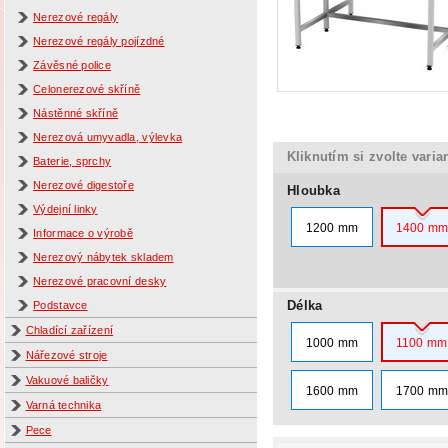
Nerezové regály
Nerezové regály pojízdné
Závěsné police
Celonerezové skříně
Nástěnné skříně
Nerezová umyvadla, výlevka
Kliknutím si zvolte varia
Baterie, sprchy
Nerezové digestoře
Hloubka
Výdejní linky
1200 mm
1400 m
Informace o výrobě
Nerezový nábytek skladem
Nerezové pracovní desky
Délka
Podstavce
Chladící zařízení
1000 mm
1100 mm
Nářezové stroje
Vakuové baličky
1600 mm
1700 m
Varná technika
Pece