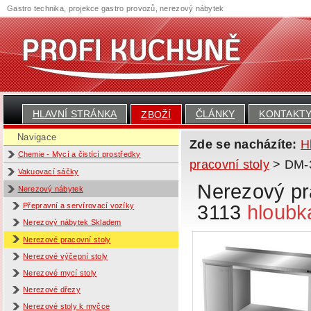
Gastro technika, projekce gastro provozů, nerezový nábytek
HLAVNÍ STRÁNKA
ČLÁNKY
KONTAKT
ZBOŽÍ
Navigace
Zde se nacházíte:
H
Chemie - Mycí a čistící prostředky
pracovní stoly
> DM-31
Vakuovací sáčky
Nerezový pra
Nerezový nábytek
3113
hloubk
Přepravní a servírovací vozíky
Nerezový nábytek Skladem
Nerezové pracovní stoly
Nerezové výčepní stoly
Nerezové mycí stoly
Nerezové dřezy
Nerezové stoly k myčce