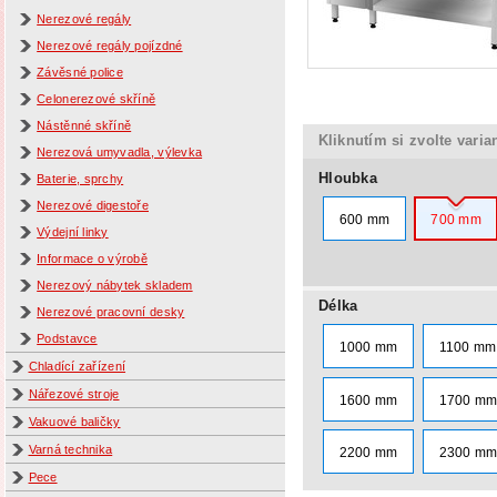
Nerezové regály
Nerezové regály pojízdné
Závěsné police
Celonerezové skříně
Nástěnné skříně
Kliknutím si zvolte varia
Nerezová umyvadla, výlevka
Hloubka
Baterie, sprchy
Nerezové digestoře
600 mm
700 mm
Výdejní linky
Informace o výrobě
Nerezový nábytek skladem
Délka
Nerezové pracovní desky
Podstavce
1000 mm
1100 mm
Chladící zařízení
Nářezové stroje
1600 mm
1700 m
Vakuové baličky
Varná technika
2200 mm
2300 m
Pece