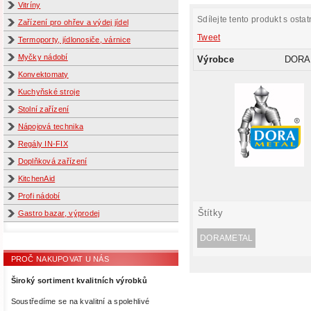
Vitríny
Sdílejte tento produkt s ostat
Zařízení pro ohřev a výdej jídel
Tweet
Termoporty, jídlonosiče, várnice
Myčky nádobí
Výrobce
DORA
Konvektomaty
Kuchyňské stroje
Stolní zařízení
Nápojová technika
Regály IN-FIX
Doplňková zařízení
KitchenAid
Profi nádobí
Štítky
Gastro bazar, výprodej
DORAMETAL
PROČ NAKUPOVAT U NÁS
Široký sortiment kvalitních výrobků
Soustředíme se na kvalitní a spolehlivé