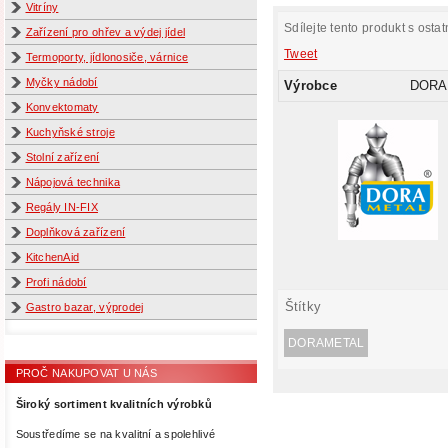
Vitríny
Sdílejte tento produkt s ostat
Zařízení pro ohřev a výdej jídel
Tweet
Termoporty, jídlonosiče, várnice
Myčky nádobí
Výrobce
DORA
Konvektomaty
Kuchyňské stroje
Stolní zařízení
Nápojová technika
Regály IN-FIX
Doplňková zařízení
KitchenAid
Profi nádobí
Štítky
Gastro bazar, výprodej
DORAMETAL
PROČ NAKUPOVAT U NÁS
Široký sortiment kvalitních výrobků
Soustředíme se na kvalitní a spolehlivé