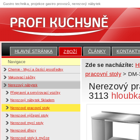
Gastro technika, projekce gastro provozů, nerezový nábytek
HLAVNÍ STRÁNKA
ČLÁNKY
KONTAKT
ZBOŽÍ
Navigace
Zde se nacházíte:
H
Chemie - Mycí a čistící prostředky
pracovní stoly
> DM-31
Vakuovací sáčky
Nerezový pra
Nerezový nábytek
3113
hloubk
Přepravní a servírovací vozíky
Nerezový nábytek Skladem
Nerezové pracovní stoly
Nerezové výčepní stoly
Nerezové mycí stoly
Nerezové dřezy
Nerezové stoly k myčce