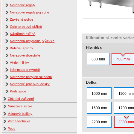
Nerezové regály
Nerezové regály pojízdné
Závěsné police
Celonerezové skříně
Nástěnné skříně
Kliknutím si zvolte varia
Nerezová umyvadla, výlevka
Hloubka
Baterie, sprchy
Nerezové digestoře
600 mm
700 mm
Výdejní linky
Informace o výrobě
Nerezový nábytek skladem
Délka
Nerezové pracovní desky
Podstavce
1000 mm
1100 mm
Chladící zařízení
Nářezové stroje
1600 mm
1700 m
Vakuové baličky
Varná technika
2200 mm
2300 m
Pece