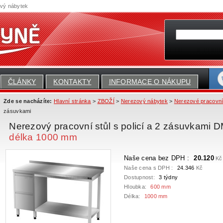
ový nábytek
ČLÁNKY
KONTAKTY
INFORMACE O NÁKUPU
Zde se nacházíte:
Hlavní stránka
>
ZBOŽÍ
>
Nerezový nábytek
>
Nerezové pracovní
zásuvkami
Nerezový pracovní stůl s policí a 2 zásuvkami
délka 1000 mm
Naše cena bez DPH :
20.120
Kč
Naše cena s DPH :
24.346
Kč
Dostupnost:
3 týdny
Hloubka:
600 mm
Délka:
1000 mm