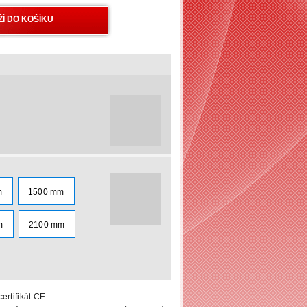
m
1500 mm
m
2100 mm
ertifikát CE