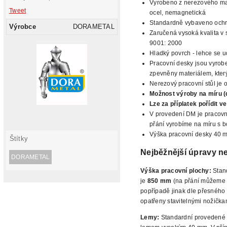
Vyrobeno z nerezového mat
Tweet
ocel, nemagnetická
Standardně vybaveno oc
Výrobce
DORAMETAL
Zaručená vysoká kvalita v 
9001: 2000
Hladký povrch -
lehce se ud
Pracovní desky jsou vyrobe
zpevněny materiálem, který 
Nerezový pracovní stůl je 
Možnost výroby na míru (
Lze za příplatek pořídit 
V
provedení DM je pracovn
přání vyrobíme na míru s 
Výška pracovní desky 40 
Štítky
Nejběžnější
úpravy ne
DORAMETAL
Výška pracovní plochy:
Stan
je
850 mm
(na přání můžeme n
popřípadě jinak dle přesného
opatřeny stavitelnými nožička
Lemy:
Standardní provedené 