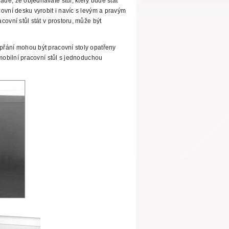
dě, že objednáváte stůl, který bude stát
ovní desku vyrobit i navíc s levým a pravým
ovní stůl stát v prostoru, může být
řání mohou být pracovní stoly opatřeny
mobilní pracovní stůl s jednoduchou