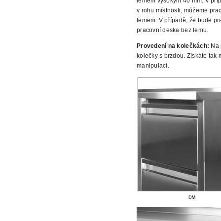
lemem vysokým 40 mm. V přípa
v rohu místnosti, můžeme prac
lemem. V případě, že bude prac
pracovní deska bez
lemu.
Provedení na kolečkách:
Na p
kolečky
s brzdou. Získáte tak 
manipulací.