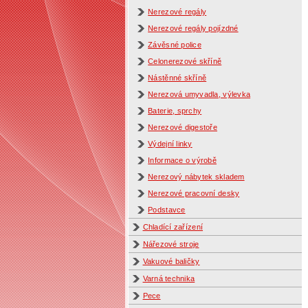
Nerezové regály
Nerezové regály pojízdné
Závěsné police
Celonerezové skříně
Nástěnné skříně
Nerezová umyvadla, výlevka
Baterie, sprchy
Nerezové digestoře
Výdejní linky
Informace o výrobě
Nerezový nábytek skladem
Nerezové pracovní desky
Podstavce
Chladící zařízení
Nářezové stroje
Vakuové baličky
Varná technika
Pece