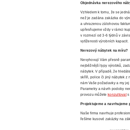
Objednávka nerezového náb
Vzhledem k tomu, že se jedná
než je zadána zakázka do výr
a uhrazenou zálohovou faktur
upřesňujeme vždy v rámci kup
v rozmezí od 3-6 týdnů v závis
vytíženosti výrobních
kapacit.
Nerezový nábytek na míru?
Nevyhovují Vám přesně parame
nejběžnější typy výrobků, zad
nábytek. V případě, že hledát
skříň, police či jiný nábytek 
nám Vaše požadavky a my jej 
Parametry a návrh podoby ne
provozu můžete
konzultovat
s 
Projektujeme a navrhujeme p
Naše firma navrhuje profesion
řešíme kusové zakázky na zák