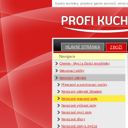
Gastro technika, projekce gastro provozů, nerez
HLAVNÍ STRÁNKA
ZBOŽÍ
Navigace
Chemie - Mycí a čistící prostředky
Vakuovací sáčky
Nerezový nábytek
Přepravní a servírovací vozíky
Nerezový nábytek Skladem
Nerezové pracovní stoly
Nerezové výčepní stoly
Nerezové mycí stoly
Nerezové dřezy
Nerezové stoly k myčce