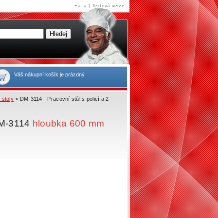
+a
-a
|
Textová verze
Váš nákupní košík je prázdný
 stoly
> DM-3114 - Pracovní stůl s policí a 2
 DM-3114
hloubka 600 mm