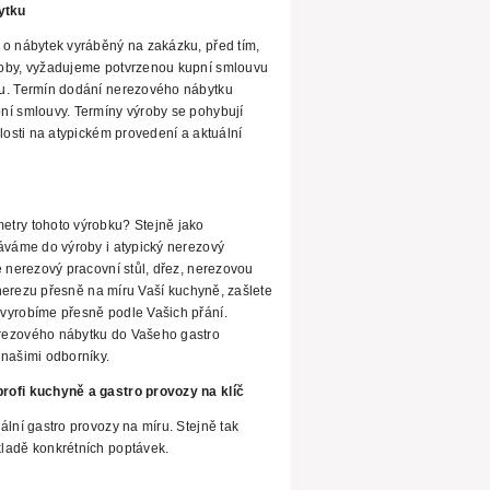
ytku
 o nábytek vyráběný na zakázku, před
tím,
oby, vyžadujeme potvrzenou kupní
smlouvu
u. Termín dodání nerezového nábytku
ní smlouvy. Termíny výroby se pohybují
losti na atypickém provedení a aktuální
try tohoto výrobku? Stejně jako
áváme do výroby i atypický nerezový
e nerezový pracovní stůl, dřez, nerezovou
z nerezu přesně na míru Vaší kuchyně, zašlete
vyrobíme přesně podle Vašich přání.
rezového nábytku do Vašeho gastro
našimi odborníky.
rofi kuchyně a gastro provozy na klíč
ální gastro provozy na míru. Stejně tak
ladě konkrétních poptávek.