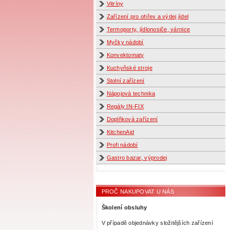
Vitríny
Zařízení pro ohřev a výdej jídel
Termoporty, jídlonosiče, várnice
Myčky nádobí
Konvektomaty
Kuchyňské stroje
Stolní zařízení
Nápojová technika
Regály IN-FIX
Doplňková zařízení
KitchenAid
Profi nádobí
Gastro bazar, výprodej
PROČ NAKUPOVAT U NÁS
Školení obsluhy
V případě objednávky složitějších zařízení