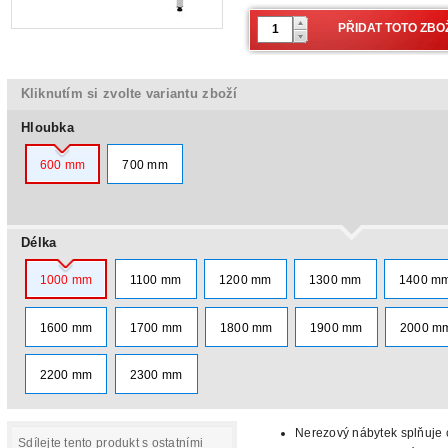
Kliknutím si zvolte variantu zboží
Hloubka
600 mm
700 mm
Délka
1000 mm
1100 mm
1200 mm
1300 mm
1400 m
1600 mm
1700 mm
1800 mm
1900 mm
2000 m
2200 mm
2300 mm
Nerezový nábytek splňuje c
Sdílejte tento produkt s ostatními