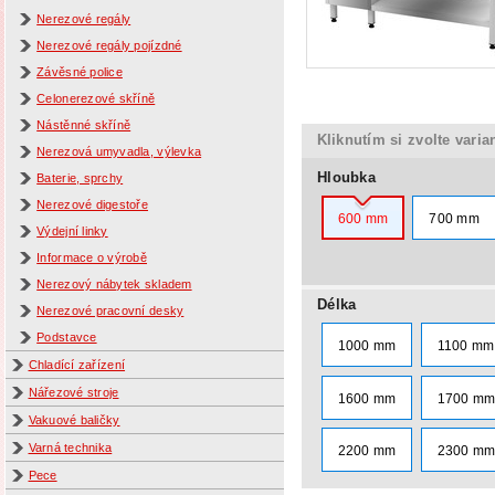
Nerezové regály
Nerezové regály pojízdné
Závěsné police
Celonerezové skříně
Nástěnné skříně
Kliknutím si zvolte varia
Nerezová umyvadla, výlevka
Hloubka
Baterie, sprchy
Nerezové digestoře
600 mm
700 mm
Výdejní linky
Informace o výrobě
Nerezový nábytek skladem
Délka
Nerezové pracovní desky
Podstavce
1000 mm
1100 mm
Chladící zařízení
Nářezové stroje
1600 mm
1700 m
Vakuové baličky
Varná technika
2200 mm
2300 m
Pece