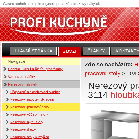
Gastro technika, projekce gastro provozů, nerezový nábytek
HLAVNÍ STRÁNKA
ČLÁNKY
KONTAKT
ZBOŽÍ
Navigace
Zde se nacházíte:
H
Chemie - Mycí a čistící prostředky
pracovní stoly
> DM-31
Vakuovací sáčky
Nerezový pra
Nerezový nábytek
3114
hloubk
Přepravní a servírovací vozíky
Nerezový nábytek Skladem
Nerezové pracovní stoly
Nerezové výčepní stoly
Nerezové mycí stoly
Nerezové dřezy
Nerezové stoly k myčce