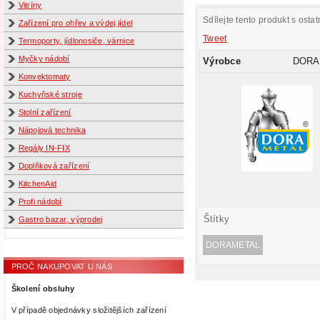
Vitríny
Sdílejte tento produkt s ostat
Zařízení pro ohřev a výdej jídel
Tweet
Termoporty, jídlonosiče, várnice
Myčky nádobí
Výrobce
DORA
Konvektomaty
Kuchyňské stroje
Stolní zařízení
Nápojová technika
Regály IN-FIX
Doplňková zařízení
KitchenAid
Profi nádobí
Štítky
Gastro bazar, výprodej
DORAMETAL
PROČ NAKUPOVAT U NÁS
Školení obsluhy
V případě objednávky složitějších zařízení