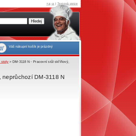
+a
-a
|
Textová verze
Váš nákupní košík je prázdný
 stoly
> DM-3118 N - Pracovní stůl skříňový,
e, neprůchozí DM-3118 N