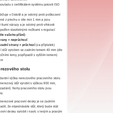
souladu s certifikátem systému jakosti ISO
ržuje v čistotě a je odolný proti poškození
né z plechu o síle
min 1 mm a jsou
tlumí nárazy a je odolný proti vlhkosti
opatřen stavitelnými nožkami s regulací
dle vašeho přání)
trany = neprůchozí
 zadní strany
= průchozí
(za příplatek)
í stůl vyroben se zadním lemem 40 mm (dle
očními lemy,
popřípadě s vyšším lemem)
mm
rezového stolu
dardní výška nerezového pracovního stolu
erezový stůl vyrobit s výškou 900 mm,
zadání). Nohy pracovního stolu jsou
mi.
nerezové pracovní desky je se zadním
adě, že objednáváte stůl, který bude stát
covní desku
vyrobit i navíc s levým a pravým