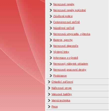
Nerezové regály
Nerezové regály pojízdné
Závěsné police
Celonerezové skříně
Nástěnné skříně
Nerezová umyvadla, výlevka
Baterie, sprchy
Nerezové digestoře
Výdejní linky
Informace o výrobě
Nerezový nábytek skladem
Nerezové pracovní desky
Podstavce
Chladící zařízení
Nářezové stroje
Vakuové baličky
Varná technika
Pece