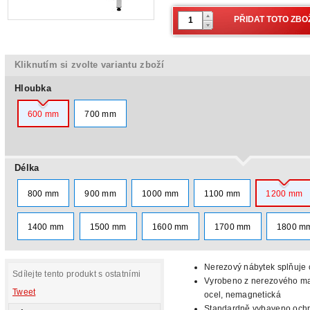
Kliknutím si zvolte variantu zboží
Hloubka
600 mm
700 mm
Délka
800 mm
900 mm
1000 mm
1100 mm
1200 mm
1400 mm
1500 mm
1600 mm
1700 mm
1800 m
Nerezový nábytek splňuje c
Sdílejte tento produkt s ostatními
Vyrobeno z nerezového mat
Tweet
ocel, nemagnetická
Standardně vybaveno oc