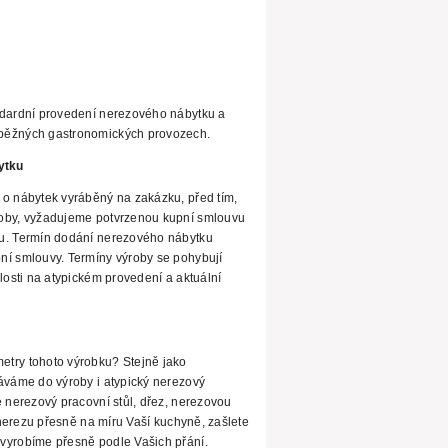
ndardní provedení nerezového nábytku a
běžných gastronomických provozech.
ytku
 o nábytek vyráběný na zakázku, před tím,
roby, vyžadujeme potvrzenou kupní smlouvu
u. Termín dodání nerezového nábytku
ní smlouvy. Termíny
výroby se pohybují
losti na atypickém provedení a aktuální
try tohoto výrobku? Stejně jako
áváme do výroby i atypický nerezový
e nerezový pracovní stůl, dřez, nerezovou
z nerezu přesně na míru Vaší kuchyně, zašlete
vyrobíme přesně podle Vašich přání.