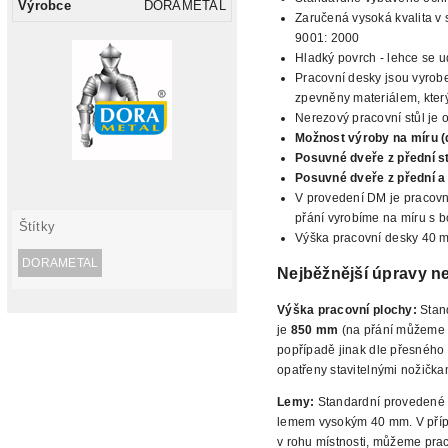
Výrobce
DORAMETAL
Zaručená vysoká kvalita v 
9001: 2000
Hladký povrch - lehce se ud
Pracovní desky jsou vyrobe
zpevněny materiálem, který 
Nerezový pracovní stůl je 
Možnost výroby na míru (
Posuvné
dveře z přední s
Posuvné dveře z přední a
V provedení DM je pracovn
přání vyrobíme na míru s b
Štítky
Výška pracovní desky 40 
DORAMETAL
Nejběžnější
úpravy ne
Výška pracovní plochy:
Stan
je
850 mm
(na přání můžeme n
popřípadě jinak
dle přesného 
opatřeny stavitelnými nožička
Lemy:
Standardní provedené 
lemem vysokým
40 mm. V příp
v rohu místnosti, můžeme pra