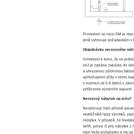
Provedení ve verzi DM je sta
plně vyhovuje požadavkům v 
Objednávka nerezového náb
Vzhledem k tomu, že
se jedná
než je zadána zakázka do vý
a uhrazenou zálohovou faktur
upřesňujeme vždy v rámci kup
v rozmezí od 3-6 týdnů v závis
vytíženosti výrobních kapacit.
Nerezový
nábytek na míru?
Nevyhovují Vám přesně parame
nejběžnější
typy výrobků, zad
nábytek. V případě, že hledát
skříň, police či jiný nábytek 
nám Vaše
požadavky a my jej 