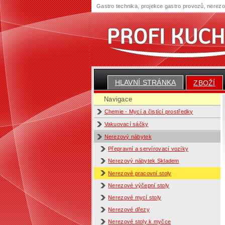
Gastro technika, projekce gastro provozů, nerez
HLAVNÍ STRÁNKA
ZBOŽÍ
Navigace
Chemie - Mycí a čistící prostředky
Vakuovací sáčky
Nerezový nábytek
Přepravní a servírovací vozíky
Nerezový nábytek Skladem
Nerezové pracovní stoly
Nerezové výčepní stoly
Nerezové mycí stoly
Nerezové dřezy
Nerezové stoly k myčce