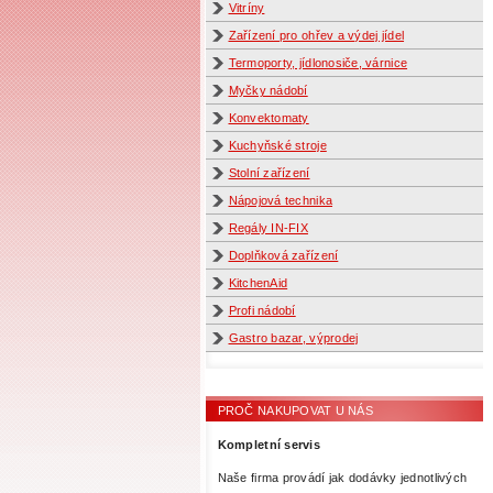
Vitríny
Zařízení pro ohřev a výdej jídel
Termoporty, jídlonosiče, várnice
Myčky nádobí
Konvektomaty
Kuchyňské stroje
Stolní zařízení
Nápojová technika
Regály IN-FIX
Doplňková zařízení
KitchenAid
Profi nádobí
Gastro bazar, výprodej
PROČ NAKUPOVAT U NÁS
Kompletní servis
Naše firma provádí jak dodávky jednotlivých