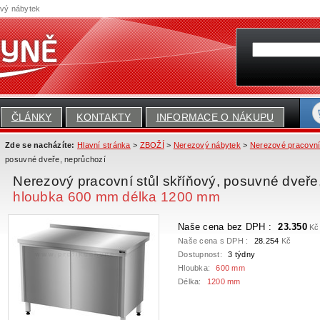
ový nábytek
ČLÁNKY
KONTAKTY
INFORMACE O NÁKUPU
Zde se nacházíte:
Hlavní stránka
>
ZBOŽÍ
>
Nerezový nábytek
>
Nerezové pracovní
posuvné dveře, neprůchozí
Nerezový pracovní stůl skříňový, posuvné dveř
hloubka 600 mm délka 1200 mm
Naše cena bez DPH :
23.350
Kč
Naše cena s DPH :
28.254
Kč
Dostupnost:
3 týdny
Hloubka:
600 mm
Délka:
1200 mm