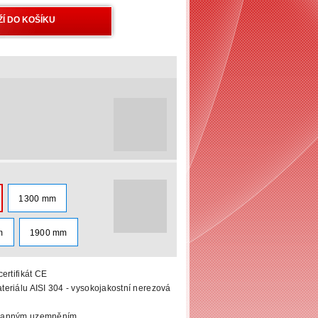
1300 mm
m
1900 mm
ertifikát CE
eriálu AISI 304 - vysokojakostní nerezová
hranným uzemněním