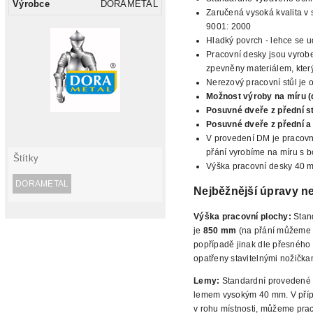
Výrobce
DORAMETAL
Zaručená vysoká kvalita v 
9001: 2000
Hladký povrch - lehce se ud
Pracovní desky jsou vyrobe
zpevněny materiálem, který 
Nerezový pracovní stůl je 
Možnost výroby na míru (
Posuvné
dveře z přední s
Posuvné dveře z přední a
V provedení DM je pracovn
přání vyrobíme na míru s b
Štítky
Výška pracovní desky 40 
DORAMETAL
Nejběžnější
úpravy ne
Výška pracovní plochy:
Stan
je
850 mm
(na přání můžeme n
popřípadě jinak
dle přesného 
opatřeny stavitelnými nožička
Lemy:
Standardní provedené 
lemem vysokým
40 mm. V příp
v rohu místnosti, můžeme pra