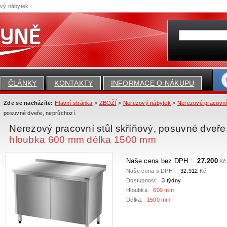
ový nábytek
ČLÁNKY
KONTAKTY
INFORMACE O NÁKUPU
Zde se nacházíte:
Hlavní stránka
>
ZBOŽÍ
>
Nerezový nábytek
>
Nerezové pracovní
posuvné dveře, neprůchozí
Nerezový pracovní stůl skříňový, posuvné dveř
hloubka 600 mm délka 1500 mm
Naše cena bez DPH :
27.200
Kč
Naše cena s DPH :
32.912
Kč
Dostupnost:
3 týdny
Hloubka:
600 mm
Délka:
1500 mm