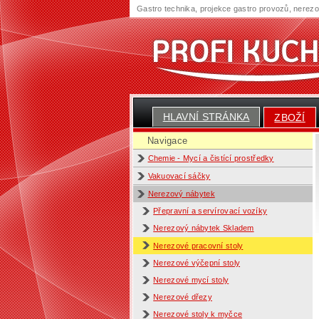
Gastro technika, projekce gastro provozů, nerez
HLAVNÍ STRÁNKA
ZBOŽÍ
Navigace
Chemie - Mycí a čistící prostředky
Vakuovací sáčky
Nerezový nábytek
Přepravní a servírovací vozíky
Nerezový nábytek Skladem
Nerezové pracovní stoly
Nerezové výčepní stoly
Nerezové mycí stoly
Nerezové dřezy
Nerezové stoly k myčce