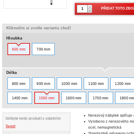
Kliknutím si zvolte variantu zboží
Hloubka
600 mm
700 mm
Délka
800 mm
900 mm
1000 mm
1100 mm
1200 mm
1400 mm
1500 mm
1600 mm
1700 mm
1800 m
Nerezový nábytek splňuje c
Sdílejte tento produkt s ostatními
Vyrobeno z nerezového mat
Tweet
ocel, nemagnetická
Standardně vybaveno oc