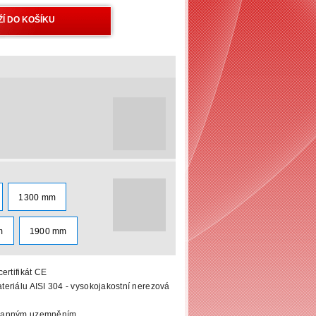
1300 mm
m
1900 mm
ertifikát CE
eriálu AISI 304 - vysokojakostní nerezová
hranným uzemněním