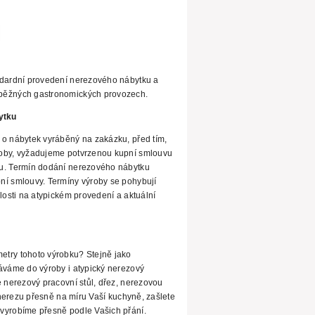
ndardní provedení nerezového nábytku a
běžných gastronomických provozech.
ytku
 o nábytek vyráběný na zakázku, před tím,
roby, vyžadujeme potvrzenou kupní smlouvu
u. Termín dodání nerezového nábytku
ní smlouvy. Termíny
výroby se pohybují
losti na atypickém provedení a aktuální
try tohoto výrobku? Stejně jako
áváme do výroby i atypický nerezový
e nerezový pracovní stůl, dřez, nerezovou
z nerezu přesně na míru Vaší kuchyně, zašlete
vyrobíme přesně podle Vašich přání.