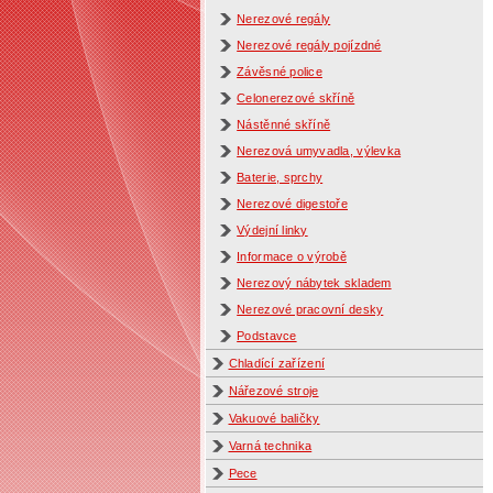
Nerezové regály
Nerezové regály pojízdné
Závěsné police
Celonerezové skříně
Nástěnné skříně
Nerezová umyvadla, výlevka
Baterie, sprchy
Nerezové digestoře
Výdejní linky
Informace o výrobě
Nerezový nábytek skladem
Nerezové pracovní desky
Podstavce
Chladící zařízení
Nářezové stroje
Vakuové baličky
Varná technika
Pece