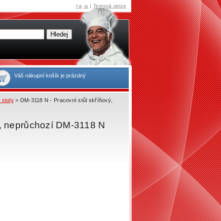
+a
-a
|
Textová verze
Váš nákupní košík je prázdný
 stoly
> DM-3118 N - Pracovní stůl skříňový,
e, neprůchozí DM-3118 N