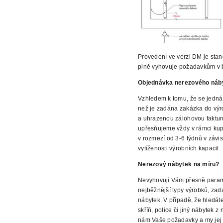
Provedení ve verzi DM je sta
plně vyhovuje požadavkům v 
Objednávka nerezového náb
Vzhledem k tomu, že
se jedná
než je zadána zakázka do vý
a uhrazenou zálohovou faktur
upřesňujeme vždy v rámci kup
v rozmezí od 3-6 týdnů v závis
vytíženosti výrobních kapacit.
Nerezový
nábytek na míru?
Nevyhovují Vám přesně parame
nejběžnější
typy výrobků, zad
nábytek. V případě, že hledát
skříň, police či jiný nábytek 
nám Vaše
požadavky a my jej 