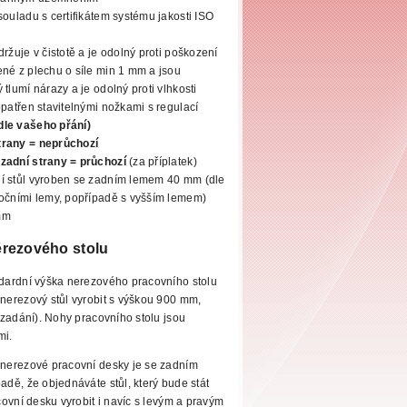
souladu s certifikátem systému jakosti ISO
ržuje v čistotě a je odolný proti poškození
né z plechu o síle
min 1 mm a jsou
tlumí nárazy a je odolný proti vlhkosti
opatřen stavitelnými nožkami s regulací
dle vašeho přání)
trany = neprůchozí
 zadní strany
= průchozí
(za příplatek)
í stůl vyroben se zadním lemem 40 mm (dle
očními lemy,
popřípadě s vyšším lemem)
mm
rezového stolu
dardní výška nerezového pracovního stolu
erezový stůl vyrobit s výškou 900 mm,
zadání). Nohy pracovního stolu jsou
mi.
nerezové pracovní desky je se zadním
adě, že objednáváte stůl, který bude stát
covní desku
vyrobit i navíc s levým a pravým