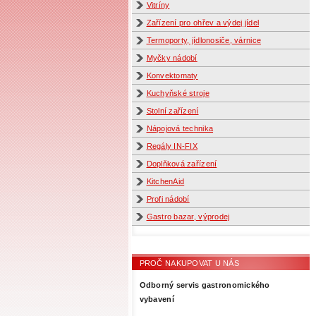
Vitríny
Zařízení pro ohřev a výdej jídel
Termoporty, jídlonosiče, várnice
Myčky nádobí
Konvektomaty
Kuchyňské stroje
Stolní zařízení
Nápojová technika
Regály IN-FIX
Doplňková zařízení
KitchenAid
Profi nádobí
Gastro bazar, výprodej
PROČ NAKUPOVAT U NÁS
Odborný servis gastronomického
vybavení