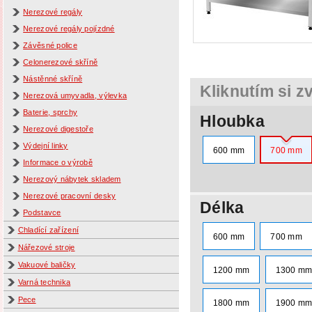
Nerezové regály
Nerezové regály pojízdné
Závěsné police
Celonerezové skříně
Nástěnné skříně
Kliknutím si z
Nerezová umyvadla, výlevka
Baterie, sprchy
Hloubka
Nerezové digestoře
Výdejní linky
600 mm
700 mm
Informace o výrobě
Nerezový nábytek skladem
Nerezové pracovní desky
Délka
Podstavce
Chladící zařízení
600 mm
700 mm
Nářezové stroje
Vakuové baličky
1200 mm
1300 m
Varná technika
Pece
1800 mm
1900 m