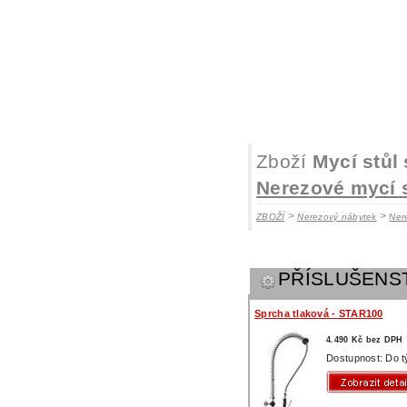
Zboží
Mycí stůl
Nerezové mycí 
>
>
ZBOŽÍ
Nerezový nábytek
Ner
PŘÍSLUŠENS
Sprcha tlaková - STAR100
4.490 Kč bez DPH
Dostupnost: Do 