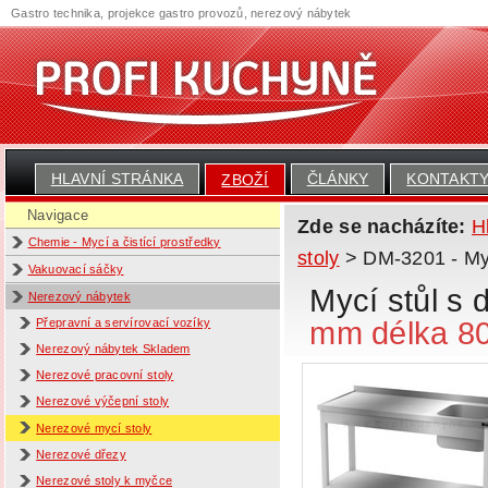
Gastro technika, projekce gastro provozů, nerezový nábytek
HLAVNÍ STRÁNKA
ČLÁNKY
KONTAKT
ZBOŽÍ
Navigace
Zde se nacházíte:
H
Chemie - Mycí a čistící prostředky
stoly
> DM-3201 - Myc
Vakuovací sáčky
Mycí stůl s
Nerezový nábytek
mm délka 8
Přepravní a servírovací vozíky
Nerezový nábytek Skladem
Nerezové pracovní stoly
Nerezové výčepní stoly
Nerezové mycí stoly
Nerezové dřezy
Nerezové stoly k myčce