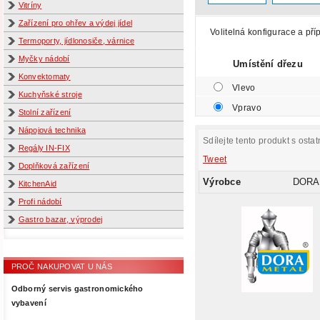
Vitríny
Zařízení pro ohřev a výdej jídel
Volitelná konfigurace a pří
Termoporty, jídlonosiče, várnice
Myčky nádobí
Umístění dřezu
Konvektomaty
Vlevo
Kuchyňské stroje
Vpravo
Stolní zařízení
Nápojová technika
Sdílejte tento produkt s ostat
Regály IN-FIX
Tweet
Doplňková zařízení
Výrobce
DORA
KitchenAid
Profi nádobí
Gastro bazar, výprodej
PROČ NAKUPOVAT U NÁS
Odborný servis gastronomického
vybavení