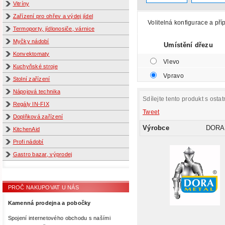
Vitríny
Zařízení pro ohřev a výdej jídel
Volitelná konfigurace a pří
Termoporty, jídlonosiče, várnice
Myčky nádobí
Umístění dřezu
Konvektomaty
Vlevo
Kuchyňské stroje
Vpravo
Stolní zařízení
Nápojová technika
Sdílejte tento produkt s ostat
Regály IN-FIX
Tweet
Doplňková zařízení
Výrobce
DORA
KitchenAid
Profi nádobí
Gastro bazar, výprodej
PROČ NAKUPOVAT U NÁS
Kamenná prodejna a pobočky
Spojení internetového obchodu s našími