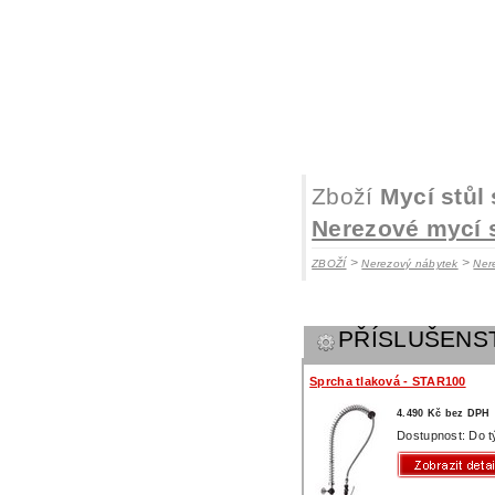
Zboží
Mycí stůl
Nerezové mycí 
>
>
ZBOŽÍ
Nerezový nábytek
Ner
PŘÍSLUŠENS
Sprcha tlaková - STAR100
4.490 Kč bez DPH
Dostupnost: Do 