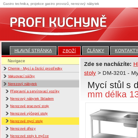
Gastro technika, projekce gastro provozů, nerezový nábytek
HLAVNÍ STRÁNKA
ČLÁNKY
KONTAKT
ZBOŽÍ
Navigace
Zde se nacházíte:
H
Chemie - Mycí a čistící prostředky
stoly
> DM-3201 - Myc
Vakuovací sáčky
Mycí stůl s
Nerezový nábytek
mm délka 1
Přepravní a servírovací vozíky
Nerezový nábytek Skladem
Nerezové pracovní stoly
Nerezové výčepní stoly
Nerezové mycí stoly
Nerezové dřezy
Nerezové stoly k myčce