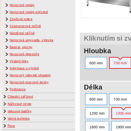
Nerezové regály
Nerezové regály pojízdné
Závěsné police
Celonerezové skříně
Nástěnné skříně
Kliknutím si z
Nerezová umyvadla, výlevka
Baterie, sprchy
Hloubka
Nerezové digestoře
Výdejní linky
600 mm
700 mm
Informace o výrobě
Nerezový nábytek skladem
Nerezové pracovní desky
Délka
Podstavce
Chladící zařízení
600 mm
700 mm
Nářezové stroje
Vakuové baličky
1200 mm
1300 m
Varná technika
Pece
1800 mm
1900 m