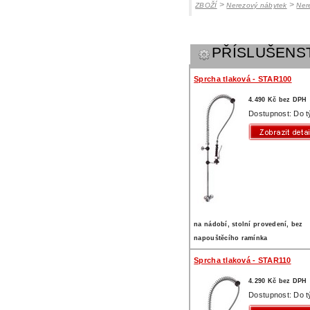
>
>
ZBOŽÍ
Nerezový nábytek
Ner
PŘÍSLUŠENS
Sprcha tlaková - STAR100
4.490 Kč bez DPH
Dostupnost: Do 
na nádobí, stolní provedení, bez
napouštěcího ramínka
Sprcha tlaková - STAR110
4.290 Kč bez DPH
Dostupnost: Do 