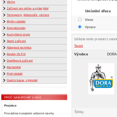
Vitríny
Zařízení pro ohřev a výdej jídel
Umístění dřezu
Termoporty, jídlonosiče, várnice
Vlevo
Myčky nádobí
Vpravo
Konvektomaty
Kuchyňské stroje
Sdílejte tento produkt s ostat
Stolní zařízení
Tweet
Nápojová technika
Výrobce
DORA
Regály IN-FIX
Doplňková zařízení
KitchenAid
Profi nádobí
Gastro bazar, výprodej
PROČ NAKUPOVAT U NÁS
Projekce
Štítky
Provádíme kompletní odborné návrhy