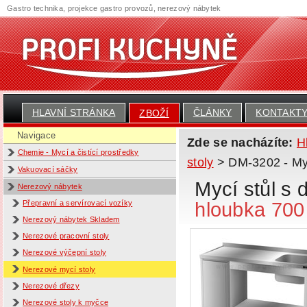
Gastro technika, projekce gastro provozů, nerezový nábytek
HLAVNÍ STRÁNKA
ČLÁNKY
KONTAKT
ZBOŽÍ
Navigace
Zde se nacházíte:
H
Chemie - Mycí a čistící prostředky
stoly
> DM-3202 - Mycí
Vakuovací sáčky
Mycí stůl s 
Nerezový nábytek
hloubka 70
Přepravní a servírovací vozíky
Nerezový nábytek Skladem
Nerezové pracovní stoly
Nerezové výčepní stoly
Nerezové mycí stoly
Nerezové dřezy
Nerezové stoly k myčce