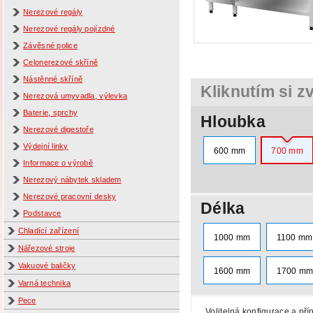
Nerezové regály
Nerezové regály pojízdné
Závěsné police
Celonerezové skříně
Nástěnné skříně
Kliknutím si z
Nerezová umyvadla, výlevka
Baterie, sprchy
Hloubka
Nerezové digestoře
Výdejní linky
600 mm
700 mm
Informace o výrobě
Nerezový nábytek skladem
Nerezové pracovní desky
Délka
Podstavce
Chladící zařízení
1000 mm
1100 mm
Nářezové stroje
Vakuové baličky
1600 mm
1700 m
Varná technika
Pece
Volitelná konfigurace a pří