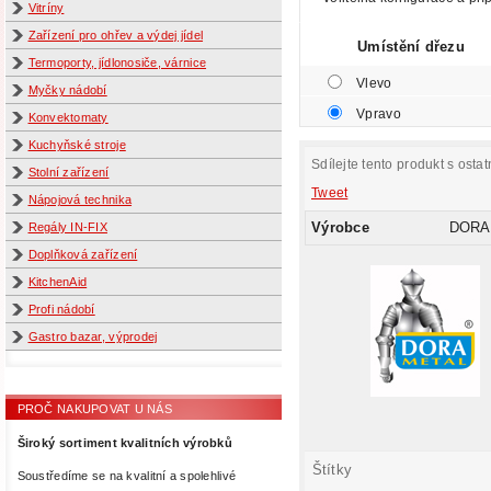
Vitríny
Zařízení pro ohřev a výdej jídel
Umístění dřezu
Termoporty, jídlonosiče, várnice
Vlevo
Myčky nádobí
Vpravo
Konvektomaty
Kuchyňské stroje
Sdílejte tento produkt s ostat
Stolní zařízení
Tweet
Nápojová technika
Výrobce
DORA
Regály IN-FIX
Doplňková zařízení
KitchenAid
Profi nádobí
Gastro bazar, výprodej
PROČ NAKUPOVAT U NÁS
Široký sortiment kvalitních výrobků
Štítky
Soustředíme se na kvalitní a spolehlivé