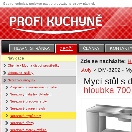
Gastro technika, projekce gastro provozů, nerezový nábytek
HLAVNÍ STRÁNKA
ČLÁNKY
KONTAKT
ZBOŽÍ
Navigace
Zde se nacházíte:
H
Chemie - Mycí a čistící prostředky
stoly
> DM-3202 - Mycí
Vakuovací sáčky
Mycí stůl s 
Nerezový nábytek
hloubka 70
Přepravní a servírovací vozíky
Nerezový nábytek Skladem
Nerezové pracovní stoly
Nerezové výčepní stoly
Nerezové mycí stoly
Nerezové dřezy
Nerezové stoly k myčce