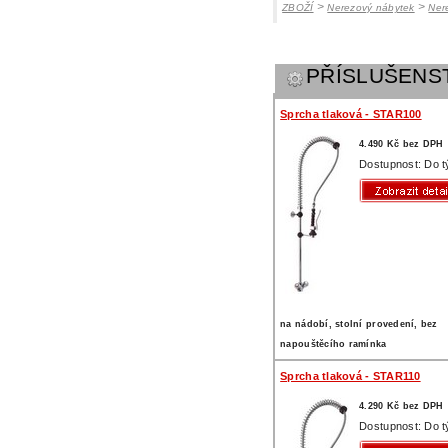
>
>
ZBOŽÍ
Nerezový nábytek
Ner
PŘÍSLUŠENS
Sprcha tlaková - STAR100
4.490 Kč bez DPH
Dostupnost: Do 
na nádobí, stolní provedení, bez
napouštěcího ramínka
Sprcha tlaková - STAR110
4.290 Kč bez DPH
Dostupnost: Do 