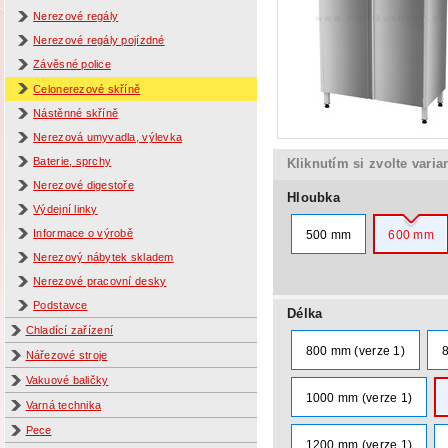
Nerezové regály
Nerezové regály pojízdné
Závěsné police
Celonerezové skříně
Nástěnné skříně
Nerezová umyvadla, výlevka
Baterie, sprchy
Kliknutím si zvolte varia
Nerezové digestoře
Hloubka
Výdejní linky
Informace o výrobě
500 mm
600 mm
Nerezový nábytek skladem
Nerezové pracovní desky
Podstavce
Délka
Chladící zařízení
800 mm (verze 1)
Nářezové stroje
Vakuové baličky
1000 mm (verze 1)
Varná technika
Pece
1200 mm (verze 1)