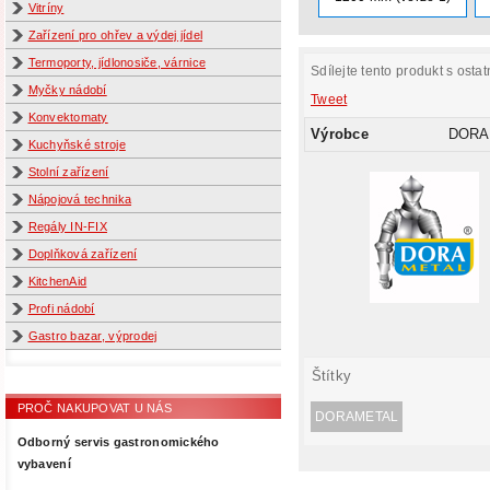
Vitríny
Zařízení pro ohřev a výdej jídel
Termoporty, jídlonosiče, várnice
Sdílejte tento produkt s ostat
Myčky nádobí
Tweet
Konvektomaty
Výrobce
DORA
Kuchyňské stroje
Stolní zařízení
Nápojová technika
Regály IN-FIX
Doplňková zařízení
KitchenAid
Profi nádobí
Gastro bazar, výprodej
Štítky
PROČ NAKUPOVAT U NÁS
DORAMETAL
Odborný servis gastronomického
vybavení