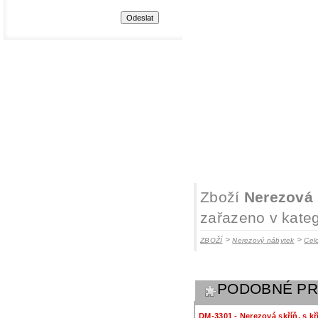
Zboží
Nerezová 
zařazeno v kateg
>
>
ZBOŽÍ
Nerezový nábytek
Cel
PODOBNÉ P
DM-3301 - Nerezová skříň, s k