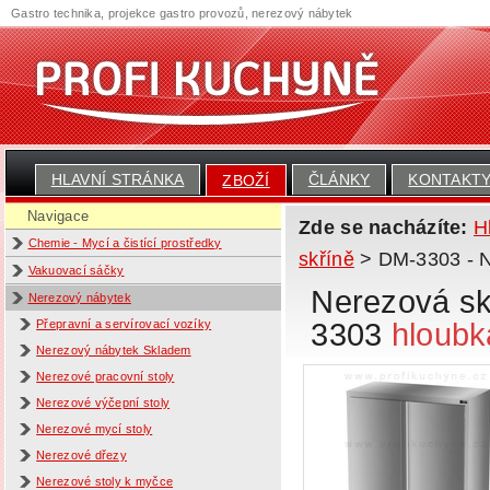
Gastro technika, projekce gastro provozů, nerezový nábytek
HLAVNÍ STRÁNKA
ČLÁNKY
KONTAKT
ZBOŽÍ
Navigace
Zde se nacházíte:
H
Chemie - Mycí a čistící prostředky
skříně
> DM-3303 - Ne
Vakuovací sáčky
Nerezová skř
Nerezový nábytek
3303
hloubk
Přepravní a servírovací vozíky
Nerezový nábytek Skladem
Nerezové pracovní stoly
Nerezové výčepní stoly
Nerezové mycí stoly
Nerezové dřezy
Nerezové stoly k myčce