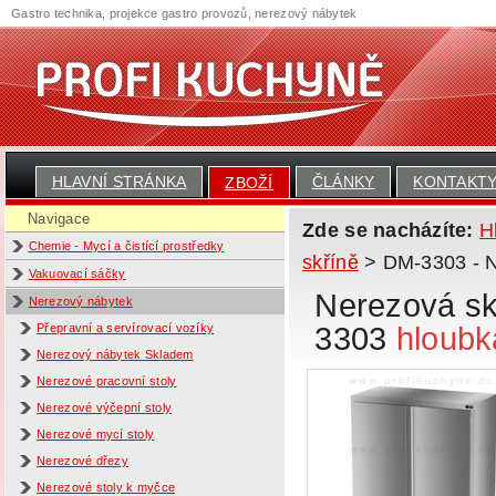
Gastro technika, projekce gastro provozů, nerezový nábytek
HLAVNÍ STRÁNKA
ČLÁNKY
KONTAKT
ZBOŽÍ
Navigace
Zde se nacházíte:
H
Chemie - Mycí a čistící prostředky
skříně
> DM-3303 - Ne
Vakuovací sáčky
Nerezová skř
Nerezový nábytek
3303
hloubk
Přepravní a servírovací vozíky
Nerezový nábytek Skladem
Nerezové pracovní stoly
Nerezové výčepní stoly
Nerezové mycí stoly
Nerezové dřezy
Nerezové stoly k myčce