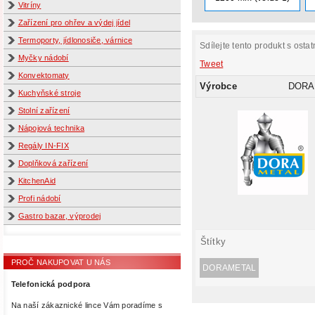
Vitríny
Zařízení pro ohřev a výdej jídel
Termoporty, jídlonosiče, várnice
Sdílejte tento produkt s ostat
Myčky nádobí
Tweet
Konvektomaty
Výrobce
DORA
Kuchyňské stroje
Stolní zařízení
Nápojová technika
Regály IN-FIX
Doplňková zařízení
KitchenAid
Profi nádobí
Gastro bazar, výprodej
Štítky
PROČ NAKUPOVAT U NÁS
DORAMETAL
Telefonická podpora
Na naší zákaznické lince Vám poradíme s