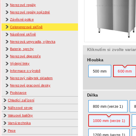
Nerezové regály
Nerezové regály pojízdné
Závěsné police
Celonerezové skříně
Nástěnné skříně
Nerezová umyvadla, výlevka
Baterie, sprchy
Kliknutím si zvolte varia
Nerezové digestoře
Hloubka
Výdejní linky
Informace o výrobě
500 mm
600 mm
Nerezový nábytek skladem
Nerezové pracovní desky
Podstavce
Délka
Chladící zařízení
800 mm (verze 1)
Nářezové stroje
Vakuové baličky
1000 mm (verze 1)
Varná technika
Pece
1200 mm (verze 1)