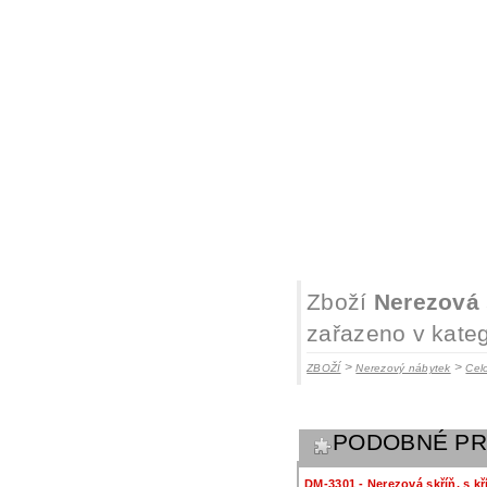
Zboží
Nerezová 
zařazeno v kateg
>
>
ZBOŽÍ
Nerezový nábytek
Cel
PODOBNÉ P
DM-3301 - Nerezová skříň, s k