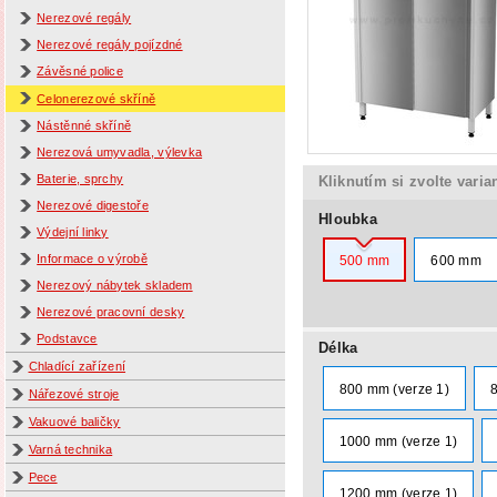
Nerezové regály
Nerezové regály pojízdné
Závěsné police
Celonerezové skříně
Nástěnné skříně
Nerezová umyvadla, výlevka
Baterie, sprchy
Kliknutím si zvolte varia
Nerezové digestoře
Hloubka
Výdejní linky
Informace o výrobě
500 mm
600 mm
Nerezový nábytek skladem
Nerezové pracovní desky
Podstavce
Délka
Chladící zařízení
800 mm (verze 1)
Nářezové stroje
Vakuové baličky
1000 mm (verze 1)
Varná technika
Pece
1200 mm (verze 1)