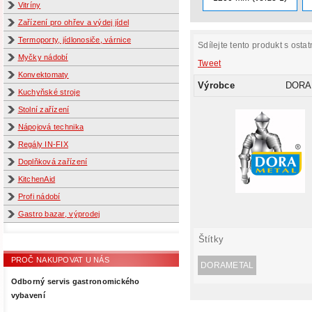
Vitríny
Zařízení pro ohřev a výdej jídel
Termoporty, jídlonosiče, várnice
Sdílejte tento produkt s ostat
Myčky nádobí
Tweet
Konvektomaty
Výrobce
DORA
Kuchyňské stroje
Stolní zařízení
Nápojová technika
Regály IN-FIX
Doplňková zařízení
KitchenAid
Profi nádobí
Gastro bazar, výprodej
Štítky
PROČ NAKUPOVAT U NÁS
DORAMETAL
Odborný servis gastronomického
vybavení