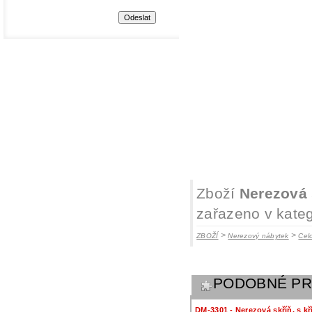
Zboží
Nerezová 
zařazeno v kateg
>
>
ZBOŽÍ
Nerezový nábytek
Cel
PODOBNÉ P
DM-3301 - Nerezová skříň, s k