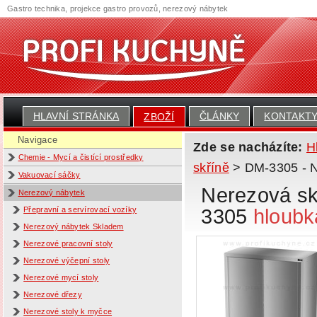
Gastro technika, projekce gastro provozů, nerezový nábytek
HLAVNÍ STRÁNKA
ČLÁNKY
KONTAKT
ZBOŽÍ
Navigace
Zde se nacházíte:
H
Chemie - Mycí a čistící prostředky
skříně
> DM-3305 - N
Vakuovací sáčky
Nerezová sk
Nerezový nábytek
3305
hloubk
Přepravní a servírovací vozíky
Nerezový nábytek Skladem
Nerezové pracovní stoly
Nerezové výčepní stoly
Nerezové mycí stoly
Nerezové dřezy
Nerezové stoly k myčce