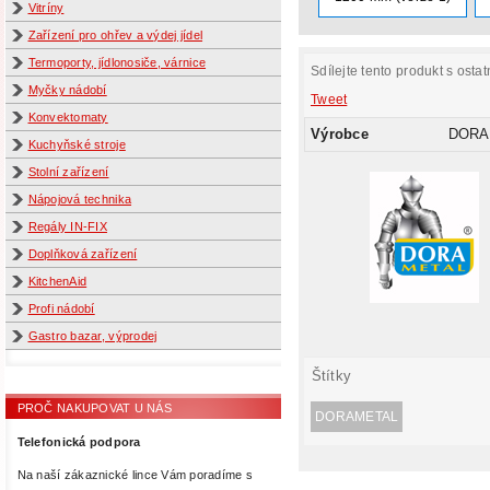
Vitríny
Zařízení pro ohřev a výdej jídel
Termoporty, jídlonosiče, várnice
Sdílejte tento produkt s ostat
Myčky nádobí
Tweet
Konvektomaty
Výrobce
DORA
Kuchyňské stroje
Stolní zařízení
Nápojová technika
Regály IN-FIX
Doplňková zařízení
KitchenAid
Profi nádobí
Gastro bazar, výprodej
Štítky
PROČ NAKUPOVAT U NÁS
DORAMETAL
Telefonická podpora
Na naší zákaznické lince Vám poradíme s