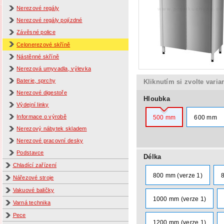
Nerezové regály
Nerezové regály pojízdné
Závěsné police
Celonerezové skříně
Nástěnné skříně
Nerezová umyvadla, výlevka
Baterie, sprchy
Kliknutím si zvolte varia
Nerezové digestoře
Hloubka
Výdejní linky
Informace o výrobě
500 mm
600 mm
Nerezový nábytek skladem
Nerezové pracovní desky
Podstavce
Délka
Chladící zařízení
800 mm (verze 1)
Nářezové stroje
Vakuové baličky
1000 mm (verze 1)
Varná technika
Pece
1200 mm (verze 1)