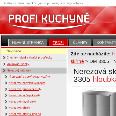
Gastro technika, projekce gastro provozů, nerezový nábytek
HLAVNÍ STRÁNKA
ČLÁNKY
KONTAKT
ZBOŽÍ
Navigace
Zde se nacházíte:
H
Chemie - Mycí a čistící prostředky
skříně
> DM-3305 - N
Vakuovací sáčky
Nerezová sk
Nerezový nábytek
3305
hloubk
Přepravní a servírovací vozíky
Nerezový nábytek Skladem
Nerezové pracovní stoly
Nerezové výčepní stoly
Nerezové mycí stoly
Nerezové dřezy
Nerezové stoly k myčce