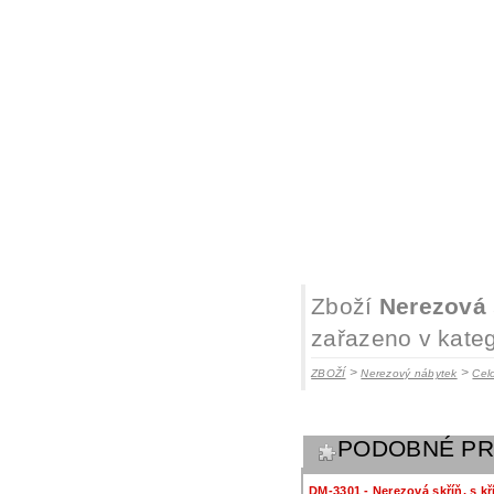
Zboží
Nerezová 
zařazeno v kateg
>
>
ZBOŽÍ
Nerezový nábytek
Cel
PODOBNÉ P
DM-3301 - Nerezová skříň, s k