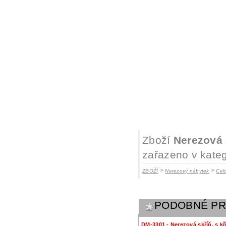
Zboží
Nerezová 
zařazeno v kateg
>
>
ZBOŽÍ
Nerezový nábytek
Cel
PODOBNÉ P
DM-3301 - Nerezová skříň, s k