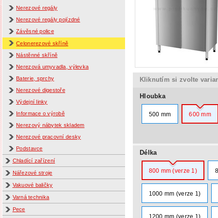
Nerezové regály
Nerezové regály pojízdné
Závěsné police
Celonerezové skříně
Nástěnné skříně
Nerezová umyvadla, výlevka
Baterie, sprchy
Kliknutím si zvolte varia
Nerezové digestoře
Hloubka
Výdejní linky
Informace o výrobě
500 mm
600 mm
Nerezový nábytek skladem
Nerezové pracovní desky
Podstavce
Délka
Chladící zařízení
800 mm (verze 1)
Nářezové stroje
Vakuové baličky
1000 mm (verze 1)
Varná technika
Pece
1200 mm (verze 1)