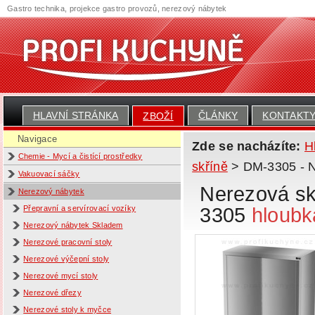
Gastro technika, projekce gastro provozů, nerezový nábytek
HLAVNÍ STRÁNKA
ČLÁNKY
KONTAKT
ZBOŽÍ
Navigace
Zde se nacházíte:
H
Chemie - Mycí a čistící prostředky
skříně
> DM-3305 - N
Vakuovací sáčky
Nerezová sk
Nerezový nábytek
3305
hloubk
Přepravní a servírovací vozíky
Nerezový nábytek Skladem
Nerezové pracovní stoly
Nerezové výčepní stoly
Nerezové mycí stoly
Nerezové dřezy
Nerezové stoly k myčce