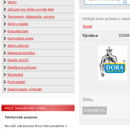
Vitríny
Zařízení pro ohřev a výdej jídel
Termoporty, jídlonosiče, várnice
Sdílejte tento produkt s ostat
Myčky nádobí
Tweet
Konvektomaty
Výrobce
DORA
Kuchyňské stroje
Stolní zařízení
Nápojová technika
Regály IN-FIX
Doplňková zařízení
KitchenAid
Profi nádobí
Gastro bazar, výprodej
Štítky
PROČ NAKUPOVAT U NÁS
DORAMETAL
Telefonická podpora
Na naší zákaznické lince Vám poradíme s