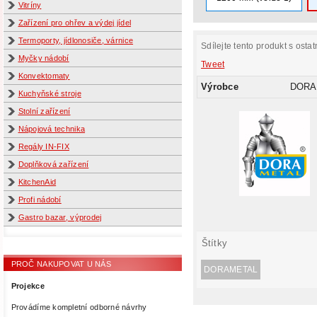
Vitríny
Zařízení pro ohřev a výdej jídel
Termoporty, jídlonosiče, várnice
Sdílejte tento produkt s ostat
Myčky nádobí
Tweet
Konvektomaty
Výrobce
DORA
Kuchyňské stroje
Stolní zařízení
Nápojová technika
Regály IN-FIX
Doplňková zařízení
KitchenAid
Profi nádobí
Gastro bazar, výprodej
Štítky
PROČ NAKUPOVAT U NÁS
DORAMETAL
Projekce
Provádíme kompletní odborné návrhy