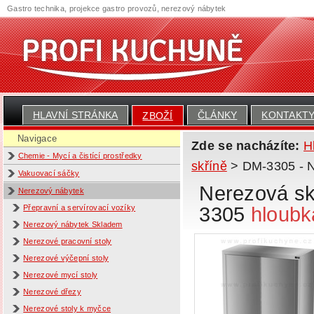
Gastro technika, projekce gastro provozů, nerezový nábytek
HLAVNÍ STRÁNKA
ČLÁNKY
KONTAKT
ZBOŽÍ
Navigace
Zde se nacházíte:
H
Chemie - Mycí a čistící prostředky
skříně
> DM-3305 - N
Vakuovací sáčky
Nerezová sk
Nerezový nábytek
3305
hloubk
Přepravní a servírovací vozíky
Nerezový nábytek Skladem
Nerezové pracovní stoly
Nerezové výčepní stoly
Nerezové mycí stoly
Nerezové dřezy
Nerezové stoly k myčce