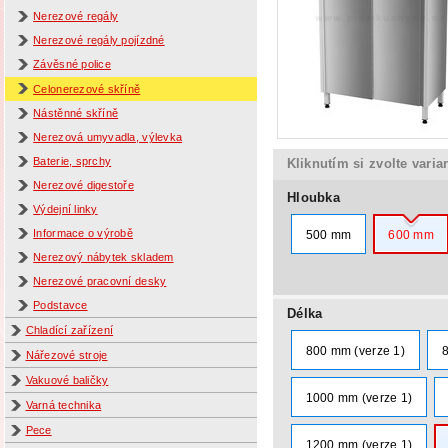
Nerezové regály
Nerezové regály pojízdné
Závěsné police
Celonerezové skříně
Nástěnné skříně
Nerezová umyvadla, výlevka
Baterie, sprchy
Kliknutím si zvolte varia
Nerezové digestoře
Hloubka
Výdejní linky
Informace o výrobě
500 mm
600 mm
Nerezový nábytek skladem
Nerezové pracovní desky
Podstavce
Délka
Chladící zařízení
800 mm (verze 1)
Nářezové stroje
Vakuové baličky
1000 mm (verze 1)
Varná technika
Pece
1200 mm (verze 1)