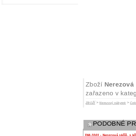
Zboží
Nerezová 
zařazeno v kateg
>
>
ZBOŽÍ
Nerezový nábytek
Cel
PODOBNÉ P
DM-3301 - Nerezová skříň, s k