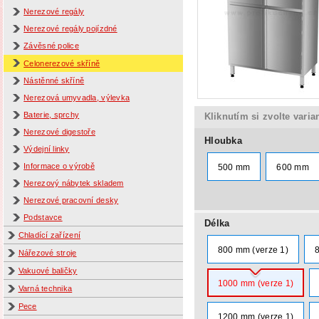
Nerezové regály
Nerezové regály pojízdné
Závěsné police
Celonerezové skříně
Nástěnné skříně
Nerezová umyvadla, výlevka
Baterie, sprchy
Kliknutím si zvolte varia
Nerezové digestoře
Hloubka
Výdejní linky
Informace o výrobě
500 mm
600 mm
Nerezový nábytek skladem
Nerezové pracovní desky
Podstavce
Délka
Chladící zařízení
800 mm (verze 1)
Nářezové stroje
Vakuové baličky
1000 mm (verze 1)
Varná technika
Pece
1200 mm (verze 1)