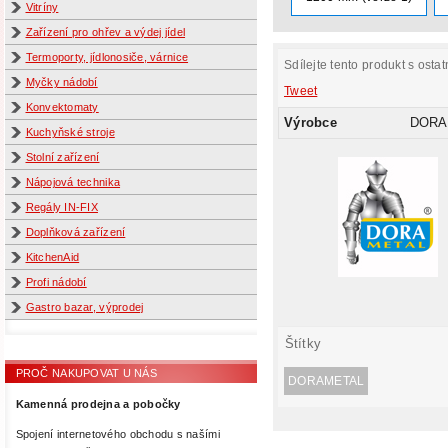
Vitríny
Zařízení pro ohřev a výdej jídel
Termoporty, jídlonosiče, várnice
Sdílejte tento produkt s ostat
Myčky nádobí
Tweet
Konvektomaty
Výrobce
DORA
Kuchyňské stroje
Stolní zařízení
Nápojová technika
Regály IN-FIX
Doplňková zařízení
KitchenAid
Profi nádobí
Gastro bazar, výprodej
Štítky
PROČ NAKUPOVAT U NÁS
DORAMETAL
Kamenná prodejna a pobočky
Spojení internetového obchodu s našími