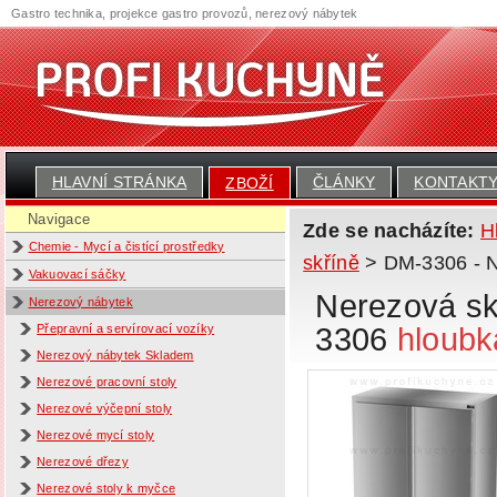
Gastro technika, projekce gastro provozů, nerezový nábytek
HLAVNÍ STRÁNKA
ČLÁNKY
KONTAKT
ZBOŽÍ
Navigace
Zde se nacházíte:
H
Chemie - Mycí a čistící prostředky
skříně
> DM-3306 - Ne
Vakuovací sáčky
Nerezová skř
Nerezový nábytek
3306
hloubk
Přepravní a servírovací vozíky
Nerezový nábytek Skladem
Nerezové pracovní stoly
Nerezové výčepní stoly
Nerezové mycí stoly
Nerezové dřezy
Nerezové stoly k myčce