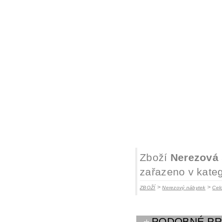
Zboží
Nerezová 
zařazeno v kateg
>
>
ZBOŽÍ
Nerezový nábytek
Cel
PODOBNÉ P