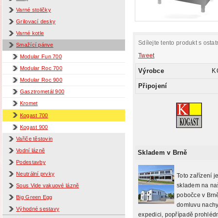
Varné stoličky
Grilovací desky
Varné kotle
Sdílejte tento produkt s ostat
Smažící pánve
Tweet
Modular Fun 700
Modular Roc 700
Výrobce
K
Modular Roc 900
Připojení
Gasztrometál 900
Kromet
Kogast 700
Kogast 900
Vařiče těstovin
Vodní lázně
Skladem v Brně
Podestavby
Neutrální prvky
Toto zařízení j
skladem na na
Sous Vide vakuové lázně
pobočce v Brně
Big Green Egg
domluvu nachy
Výhodné sestavy
expedici, popřípadě prohlédn