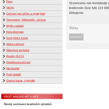
Pece
Showroomu nás kontaktujte 
Vitríny
telefonním čísle 546 223 099
Děkujeme.
Zařízení pro ohřev a výdej jídel
Termoporty, jídlonosiče, várnice
Myčky nádobí
Štítky
Konvektomaty
KOGAST
Kuchyňské stroje
Stolní zařízení
Nápojová technika
Regály IN-FIX
Doplňková zařízení
KitchenAid
Profi nádobí
Gastro bazar, výprodej
PROČ NAKUPOVAT U NÁS
Široký sortiment kvalitních výrobků