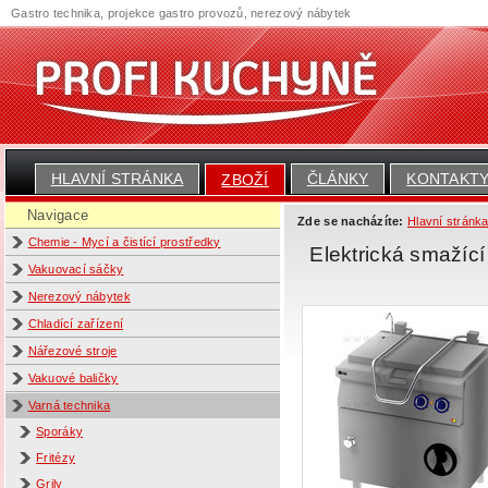
Gastro technika, projekce gastro provozů, nerezový nábytek
HLAVNÍ STRÁNKA
ČLÁNKY
KONTAKT
ZBOŽÍ
Navigace
Zde se nacházíte:
Hlavní stránk
Chemie - Mycí a čistící prostředky
Elektrická smažíc
Vakuovací sáčky
Nerezový nábytek
Chladící zařízení
Nářezové stroje
Vakuové baličky
Varná technika
Sporáky
Fritézy
Grily