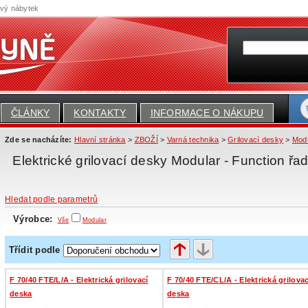
ový nábytek
ČLÁNKY
KONTAKTY
INFORMACE O NÁKUPU
Zde se nacházíte:
Hlavní stránka
>
ZBOŽÍ
>
Varná technika
>
Grilovací desky
>
Modu
Elektrické grilovací desky Modular - Function řa
Hledat podle parametrů
Výrobce:
Vše
Modular
Třídit podle
F 70/40 FTE/L/A - Elektrická grilovací
F 70/40 FTE/CL/A - Elektrická grilovac
deska
deska