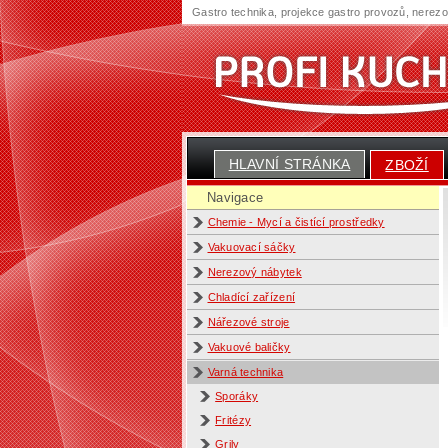
Gastro technika, projekce gastro provozů, nerez
HLAVNÍ STRÁNKA
ZBOŽÍ
Navigace
Chemie - Mycí a čistící prostředky
Vakuovací sáčky
Nerezový nábytek
Chladící zařízení
Nářezové stroje
Vakuové baličky
Varná technika
Sporáky
Fritézy
Grily