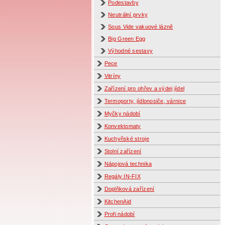
Podestavby
Neutrální prvky
Sous Vide vakuové lázně
Big Green Egg
Výhodné sestavy
Pece
Vitríny
Zařízení pro ohřev a výdej jídel
Termoporty, jídlonosiče, várnice
Myčky nádobí
Konvektomaty
Kuchyňské stroje
Stolní zařízení
Nápojová technika
Regály IN-FIX
Doplňková zařízení
KitchenAid
Profi nádobí