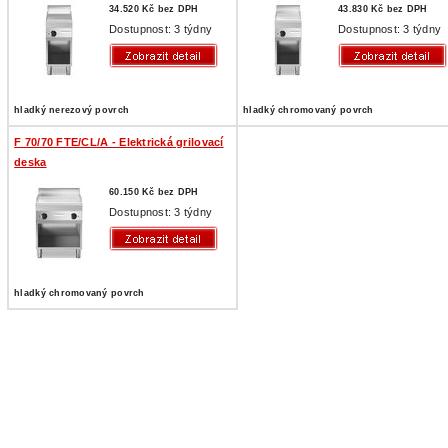
34.520 Kč bez DPH
43.830 Kč bez DPH
Dostupnost: 3 týdny
Dostupnost: 3 týdny
hladký nerezový povrch
hladký chromovaný povrch
F 70/70 FTE/CL/A - Elektrická grilovací
deska
60.150 Kč bez DPH
Dostupnost: 3 týdny
hladký chromovaný povrch