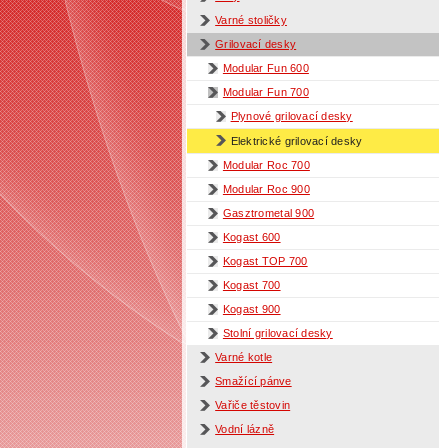
Varné stoličky
Grilovací desky
Modular Fun 600
Modular Fun 700
Plynové grilovací desky
Elektrické grilovací desky
Modular Roc 700
Modular Roc 900
Gasztrometal 900
Kogast 600
Kogast TOP 700
Kogast 700
Kogast 900
Stolní grilovací desky
Varné kotle
Smažící pánve
Vařiče těstovin
Vodní lázně