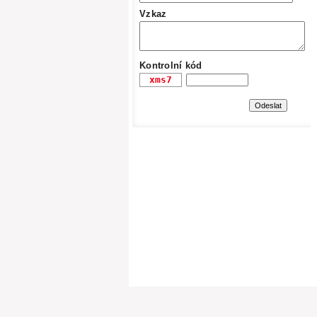
Vzkaz
Kontrolní kód
Copyright (c) GASTROFORM, s.r.o. - Všechn