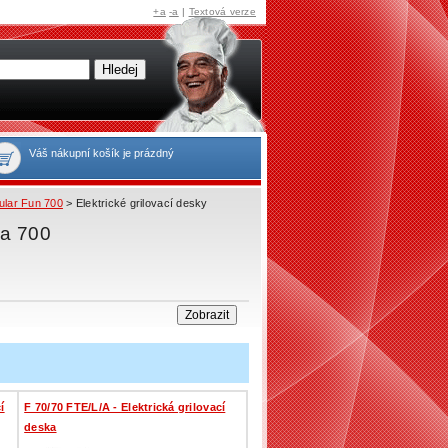
+a
-a
|
Textová verze
Váš nákupní košík je prázdný
lar Fun 700
> Elektrické grilovací desky
da 700
í
F 70/70 FTE/L/A - Elektrická grilovací
deska