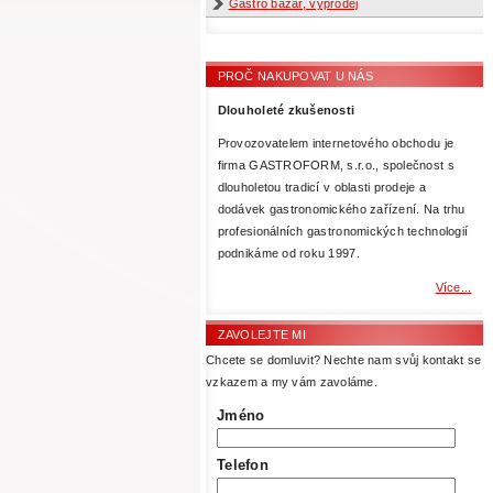
Gastro bazar, výprodej
PROČ NAKUPOVAT U NÁS
Dlouholeté zkušenosti
Provozovatelem internetového obchodu je
firma GASTROFORM, s.r.o., společnost s
dlouholetou tradicí v oblasti prodeje a
dodávek gastronomického zařízení. Na trhu
profesionálních gastronomických technologií
podnikáme od roku 1997.
Více...
ZAVOLEJTE MI
Chcete se domluvit? Nechte nam svůj kontakt se
vzkazem a my vám zavoláme.
Jméno
Telefon