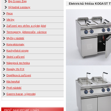
Big Green Egg
Elektrická fritéza KOGAST T
Výhodné sestavy
Pece
Vitríny
Zařízení pro ohřev a výdej jídel
Termoporty, jídlonosiče, várnice
Myčky nádobí
Konvektomaty
Kuchyňské stroje
Stolní zařízení
Nápojová technika
Regály IN-FIX
Doplňková zařízení
KitchenAid
Profi nádobí
Gastro bazar, výprodej
PROČ NAKUPOVAT U NÁS