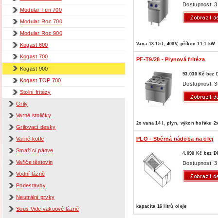
Dostupnost: 3
Modular Fun 700
Modular Roc 700
Modular Roc 900
Vana 13-15 l, 400V, příkon 11,1 kW
Kogast 600
Kogast 700
PF-T9/28 - Plynová fritéza
Kogast 900
93.030 Kč bez
Kogast TOP 700
Dostupnost: 3
Stolní fritézy
Grily
Varné stoličky
2x vana 14 l, plyn, výkon hořáku 2
Grilovací desky
PLO - Sběrná nádoba na olej
Varné kotle
Smažící pánve
4.090 Kč bez 
Vařiče těstovin
Dostupnost: 3
Vodní lázně
Podestavby
Neutrální prvky
kapacita 16 litrů oleje
Sous Vide vakuové lázně