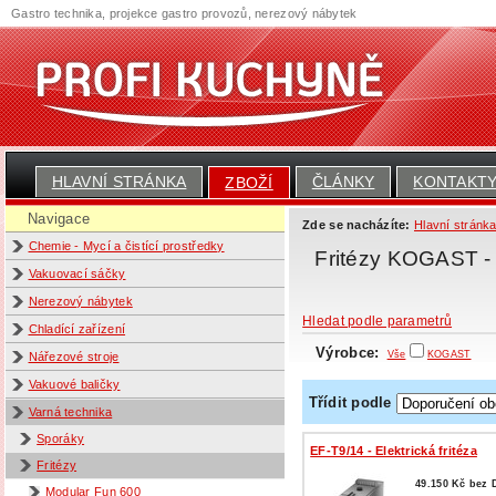
Gastro technika, projekce gastro provozů, nerezový nábytek
HLAVNÍ STRÁNKA
ČLÁNKY
KONTAKT
ZBOŽÍ
Navigace
Zde se nacházíte:
Hlavní stránk
Chemie - Mycí a čistící prostředky
Fritézy KOGAST -
Vakuovací sáčky
Nerezový nábytek
Hledat podle parametrů
Chladící zařízení
Výrobce:
Vše
KOGAST
Nářezové stroje
Vakuové baličky
Třídit podle
Varná technika
Sporáky
EF-T9/14 - Elektrická fritéza
Fritézy
49.150 Kč bez
Modular Fun 600