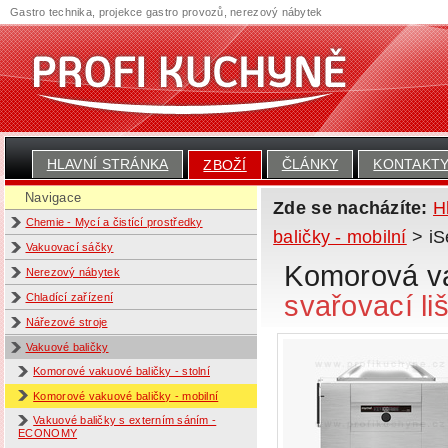
Gastro technika, projekce gastro provozů, nerezový nábytek
HLAVNÍ STRÁNKA
ČLÁNKY
KONTAKT
ZBOŽÍ
Navigace
Zde se nacházíte:
H
Chemie - Mycí a čistící prostředky
baličky - mobilní
> iS
Vakuovací sáčky
Komorová v
Nerezový nábytek
svařovací l
Chladící zařízení
Nářezové stroje
Vakuové baličky
Komorové vakuové baličky - stolní
Komorové vakuové baličky - mobilní
Vakuové baličky s externím sáním -
ECONOMY