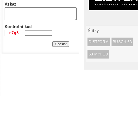
Vzkaz
Kontrolní kód
Štítky
DISTFORM
BUSCH 63
63 M³/HOD