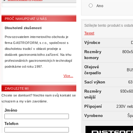
Ano
PROČ NAKUPOVAT U NÁS
Sdílejte tento produkt s ostat
Dlouholeté zkušenosti
Tweet
Provozovatelem internetového obchodu je
Výrobce
D
firma GASTROFORM, s.r.o., společnost s
dlouholetou tradicí v oblasti prodeje a
Rozměry
800x
dodávek gastronomického zařízení. Na trhu
komory
profesionálních gastronomických technologií
Olejové
podnikáme od roku 1997.
BU
čerpadlo
Více...
Sací výkon
63
ZAVOLEJTE MI
Rozměry
930x6
Chcete se domluvit? Nechte nam svůj kontakt se
vnější
vzkazem a my vám zavoláme.
Připojení
230V ne
Jméno
Vyrobeno
Šp
Telefon