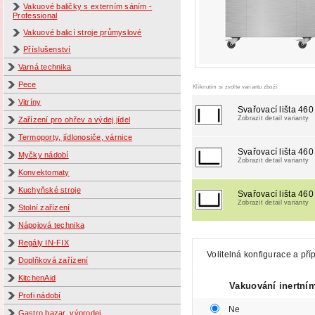
Vakuové baličky s externím sáním -
Professional
Vakuové balicí stroje průmyslové
Příslušenství
Varná technika
Pece
Kliknutím si zvolte variantu zboží
Vitríny
Svařovací lišta 46
Zobrazit detail varianty
Zařízení pro ohřev a výdej jídel
Termoporty, jídlonosiče, várnice
Svařovací lišta 46
Myčky nádobí
Zobrazit detail varianty
Konvektomaty
Kuchyňské stroje
Svařovací lišta 46
Zobrazit detail varianty
Stolní zařízení
Nápojová technika
Regály IN-FIX
Volitelná konfigurace a pří
Doplňková zařízení
KitchenAid
Vakuování inertní
Profi nádobí
Ne
Gastro bazar, výprodej