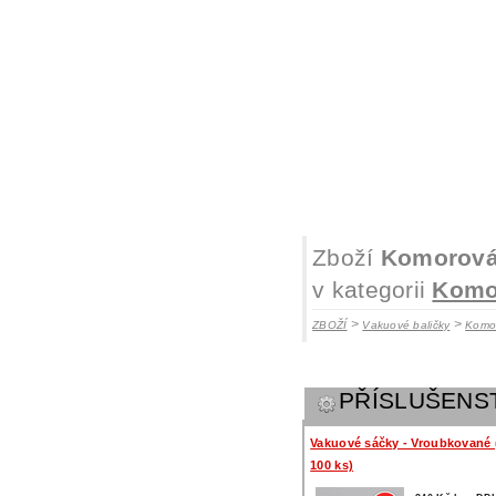
Zboží
Komorová
v kategorii
Komor
>
>
ZBOŽÍ
Vakuové baličky
Komor
PŘÍSLUŠENS
Vakuové sáčky - Vroubkované 
100 ks)