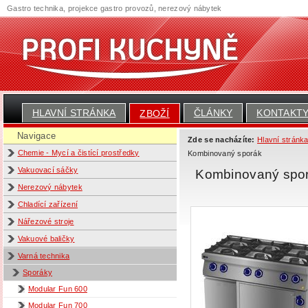
Gastro technika, projekce gastro provozů, nerezový nábytek
HLAVNÍ STRÁNKA
ČLÁNKY
KONTAKT
ZBOŽÍ
Navigace
Zde se nacházíte:
Hlavní stránk
Chemie - Mycí a čistící prostředky
Kombinovaný sporák
Vakuovací sáčky
Kombinovaný spor
Nerezový nábytek
Chladící zařízení
Nářezové stroje
Vakuové baličky
Varná technika
Sporáky
Modular Fun 600
Modular Fun 700