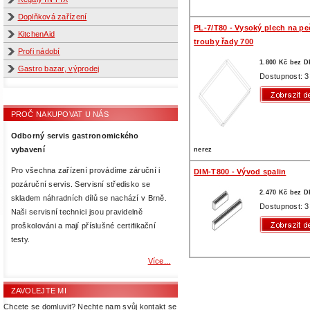
Doplňková zařízení
PL-7/T80 - Vysoký plech na pe
KitchenAid
trouby řady 700
Profi nádobí
1.800 Kč bez 
Gastro bazar, výprodej
Dostupnost: 3
PROČ NAKUPOVAT U NÁS
Odborný servis gastronomického
vybavení
nerez
Pro všechna zařízení provádíme záruční i
DIM-T800 - Vývod spalin
pozáruční servis. Servisní středisko se
2.470 Kč bez 
skladem náhradních dílů se nachází v Brně.
Dostupnost: 3
Naši servisní technici jsou pravidelně
proškolováni a mají příslušné certifikační
testy.
Více...
ZAVOLEJTE MI
Chcete se domluvit? Nechte nam svůj kontakt se