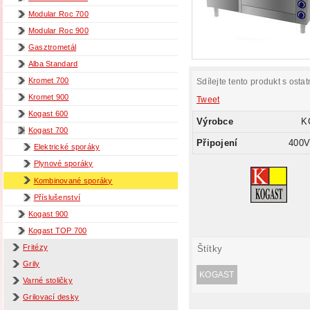
Modular Roc 700
Modular Roc 900
Gasztrometál
Alba Standard
Kromet 700
Sdílejte tento produkt s ostat
Kromet 900
Tweet
Kogast 600
Výrobce
K
Kogast 700
Připojení
400V
Elektrické sporáky
Plynové sporáky
Kombinované sporáky
Příslušenství
Kogast 900
Kogast TOP 700
Fritézy
Štítky
Grily
KOGAST
Varné stoličky
Grilovací desky