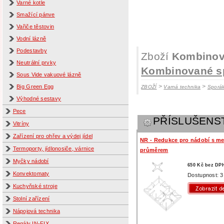
Varné kotle
Smažící pánve
Vařiče těstovin
Vodní lázně
Podestavby
Zboží
Kombinova
Neutrální prvky
Kombinované s
Sous Vide vakuové lázně
>
>
Big Green Egg
ZBOŽÍ
Varná technika
Sporá
Výhodné sestavy
Pece
PŘÍSLUŠENS
Vitríny
Zařízení pro ohřev a výdej jídel
NR - Redukce pro nádobí s m
Termoporty, jídlonosiče, várnice
průměrem
Myčky nádobí
650 Kč bez DP
Konvektomaty
Dostupnost: 3
Kuchyňské stroje
Stolní zařízení
Nápojová technika
Regály IN-FIX