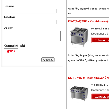
Jméno
4x hořák, plynová trouba, výkon h
kW
Telefon
KS-T(2+2)7/1K - Kombinovaný
Vzkaz
90.280 Kč bez
Dostupnost: 3
Kontrolní kód
2x hořák, 2x plotýnka, horkovzduš
výkon hořáků 9, příkon plotýnek 4
KS-T67/1K-0 - Kombinovaný s
116.030 Kč be
Dostupnost: 3