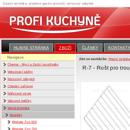
Gastro technika, projekce gastro provozů, nerezový nábytek
HLAVNÍ STRÁNKA
ČLÁNKY
KONTAKT
ZBOŽÍ
Navigace
Zde se nacházíte:
Hlavní stránk
Chemie - Mycí a čistící prostředky
R-7 - Rošt pro tro
Vakuovací sáčky
Nerezový nábytek
Chladící zařízení
Nářezové stroje
Vakuové baličky
Varná technika
Sporáky
Modular Fun 600
Modular Fun 700