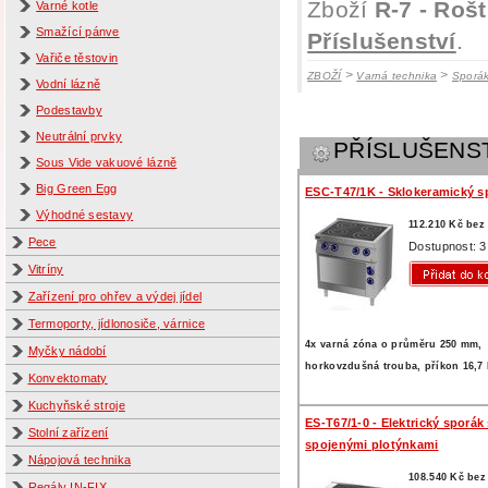
Zboží
R-7 - Roš
Varné kotle
Smažící pánve
Příslušenství
.
Vařiče těstovin
>
>
ZBOŽÍ
Varná technika
Sporá
Vodní lázně
Podestavby
Neutrální prvky
PŘÍSLUŠENS
Sous Vide vakuové lázně
Big Green Egg
ESC-T47/1K - Sklokeramický s
Výhodné sestavy
112.210 Kč be
Pece
Dostupnost: 3
Vitríny
Zařízení pro ohřev a výdej jídel
Termoporty, jídlonosiče, várnice
4x varná zóna o průměru 250 mm,
Myčky nádobí
horkovzdušná trouba, příkon 16,7
Konvektomaty
Kuchyňské stroje
ES-T67/1-0 - Elektrický sporák
Stolní zařízení
spojenými plotýnkami
Nápojová technika
108.540 Kč be
Regály IN-FIX