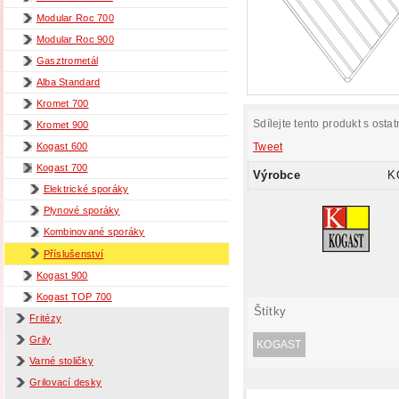
Modular Roc 700
Modular Roc 900
Gasztrometál
Alba Standard
Kromet 700
Sdílejte tento produkt s ostat
Kromet 900
Tweet
Kogast 600
Kogast 700
Výrobce
K
Elektrické sporáky
Plynové sporáky
Kombinované sporáky
Příslušenství
Kogast 900
Kogast TOP 700
Štítky
Fritézy
Grily
KOGAST
Varné stoličky
Grilovací desky