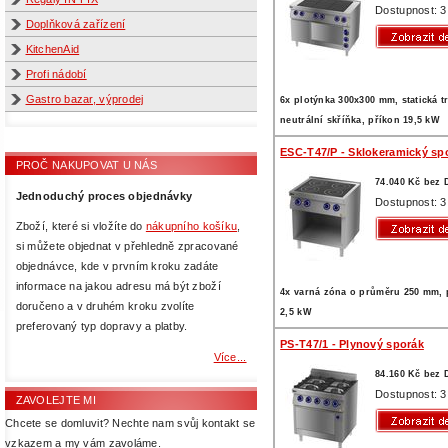
Dostupnost: 3
Doplňková zařízení
KitchenAid
Profi nádobí
Gastro bazar, výprodej
6x plotýnka 300x300 mm, statická t
neutrální skříňka, příkon 19,5 kW
ESC-T47/P - Sklokeramický sp
PROČ NAKUPOVAT U NÁS
74.040 Kč bez
Jednoduchý proces objednávky
Dostupnost: 3
Zboží, které si vložíte do
nákupního košíku
,
si můžete objednat v přehledně zpracované
objednávce, kde v prvním kroku zadáte
informace na jakou adresu má být zboží
4x varná zóna o průměru 250 mm, 
doručeno a v druhém kroku zvolíte
2,5 kW
preferovaný typ dopravy a platby.
PS-T47/1 - Plynový sporák
Více...
84.160 Kč bez
Dostupnost: 3
ZAVOLEJTE MI
Chcete se domluvit? Nechte nam svůj kontakt se
vzkazem a my vám zavoláme.