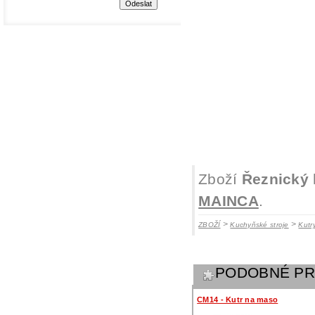
Zboží
Řeznický 
MAINCA
.
>
>
ZBOŽÍ
Kuchyňské stroje
Kutr
PODOBNÉ P
CM14 - Kutr na maso