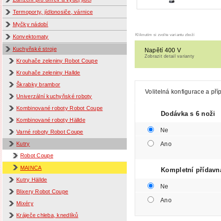
Termoporty, jídlonosiče, várnice
Myčky nádobí
Kliknutím si zvolte variantu zboží
Konvektomaty
Kuchyňské stroje
Napětí 400 V
Zobrazit detail varianty
Krouhače zeleniny Robot Coupe
Krouhače zeleniny Hallde
Škrabky brambor
Volitelná konfigurace a pří
Univerzální kuchyňské roboty
Kombinované roboty Robot Coupe
Dodávka s 6 noži
Kombinované roboty Hällde
Ne
Varné roboty Robot Coupe
Ano
Kutry
Robot Coupe
MAINCA
Kompletní přídavná
Kutry Hällde
Ne
Blixery Robot Coupe
Ano
Mixéry
Kráječe chleba, knedlíků