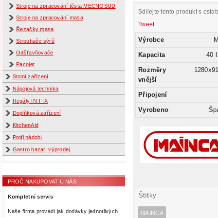
Stroje na zpracování těsta MECNOSUD
Sdílejte tento produkt s ostat
Stroje na zpracování masa
Tweet
Řezačky masa
Výrobce
Strouhače sýrů
Odšťavňovače
Kapacita
40 l
Pacojet
Rozměry
1280x9
Stolní zařízení
vnější
Nápojová technika
Připojení
Regály IN-FIX
Vyrobeno
Šp
Doplňková zařízení
KitchenAid
Profi nádobí
Gastro bazar, výprodej
PROČ NAKUPOVAT U NÁS
Štítky
Kompletní servis
Naše firma provádí jak dodávky jednotlivých
MAINCA