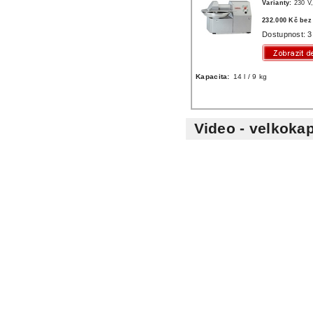
Varianty:
230 V
232.000 Kč be
Dostupnost: 3
Kapacita:
14 l / 9 kg
Video - velkoka