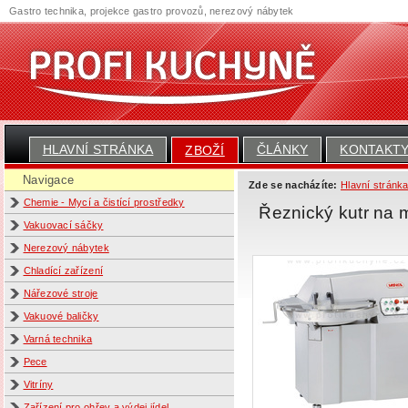
Gastro technika, projekce gastro provozů, nerezový nábytek
HLAVNÍ STRÁNKA
ČLÁNKY
KONTAKT
ZBOŽÍ
Navigace
Zde se nacházíte:
Hlavní stránk
Chemie - Mycí a čistící prostředky
Řeznický kutr na
Vakuovací sáčky
Nerezový nábytek
Chladící zařízení
Nářezové stroje
Vakuové baličky
Varná technika
Pece
Vitríny
Zařízení pro ohřev a výdej jídel