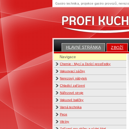
Gastro technika, projekce gastro provozů, nerez
HLAVNÍ STRÁNKA
ZBOŽÍ
Navigace
Chemie - Mycí a čistící prostředky
Vakuovací sáčky
Nerezový nábytek
Chladící zařízení
Nářezové stroje
Vakuové baličky
Varná technika
Pece
Vitríny
Zařízení pro ohřev a výdej jídel