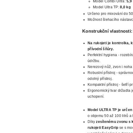
Model Combi Ultra:
5,9
Model Ultra TP:
8,0 kg
Určeno pro mixování do 5
Možnost šlehacího nástavc
Konstrukční vlastnosti:
Na rukojeti
je kontrolka, 
přívodní šňůry.
Perfektní hygiena - rozebír
údržbu.
Nerezový nůž, zvon i noha
Robustní přístroj - správno
odolný přístroj.
Kompaktní přístroj - šetří 
Ergonomický
tvar držadla 
uchopení.
Model ULTRA TP je určen
o objemu 50 až 100 litrů 
Díky
zesílenému
zvonu s k
rukojeti EasyGrip
se s mo