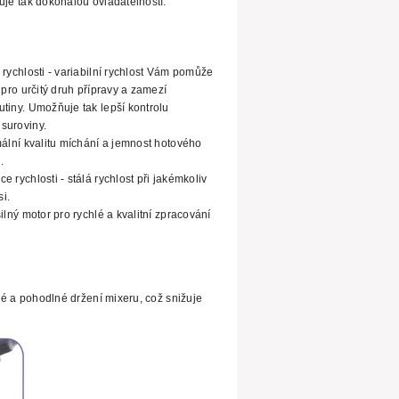
uje tak dokonalou ovladatelností.
 rychlosti - variabilní rychlost Vám pomůže
pro určitý druh přípravy a zamezí
utiny. Umožňuje tak
lepší kontrolu
suroviny.
mální kvalitu míchání a jemnost hotového
.
 rychlosti - stálá rychlost při jakémkoliv
i.
ilný motor pro rychlé a kvalitní zpracování
né a pohodlné držení mixeru,
což snižuje