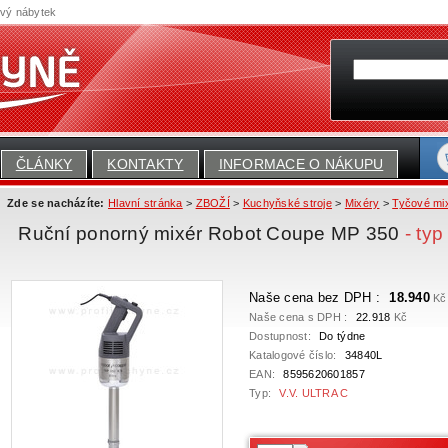
ový nábytek
ČLÁNKY
KONTAKTY
INFORMACE O NÁKUPU
Zde se nacházíte:
Hlavní stránka
>
ZBOŽÍ
>
Kuchyňské stroje
>
Mixéry
>
Tyčové mi
Ruční ponorný mixér Robot Coupe MP 350
- ty
Naše cena bez DPH :
18.940
Kč
Naše cena s DPH :
22.918
Kč
Dostupnost:
Do týdne
Katalogové číslo:
34840L
EAN:
8595620601857
Typ:
V.V. ULTRA C