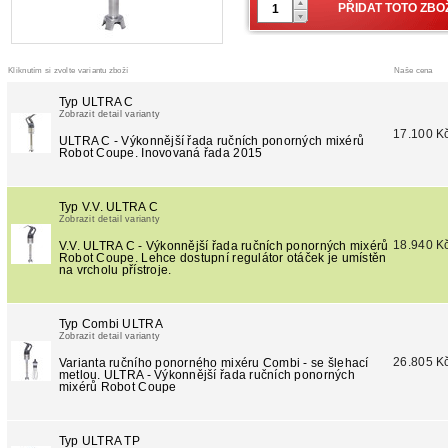
Kliknutím si zvolte variantu zboží
Naše cena
Typ ULTRA C
Zobrazit detail varianty
17.100 K
ULTRA C - Výkonnější řada ručních ponorných mixérů
Robot Coupe. Inovovaná řada 2015
Typ V.V. ULTRA C
Zobrazit detail varianty
18.940 K
V.V. ULTRA C - Výkonnější řada ručních ponorných mixérů
Robot Coupe. Lehce dostupní regulátor otáček je umístěn
na vrcholu přístroje.
Typ Combi ULTRA
Zobrazit detail varianty
26.805 K
Varianta ručního ponorného mixéru Combi - se šlehací
metlou. ULTRA - Výkonnější řada ručních ponorných
mixérů Robot Coupe
Typ ULTRA TP