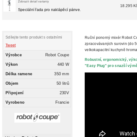
Zobrazit detail varianty
18.295 K
Speciální řada pro naklápěcí pánve.
Sdílejte tento produkt s ostatními
Ruční ponorný mixér Robot Co
zpracovávaných surovin (do 50
Tweet
velkokapacitní kuchyně hroma
Výrobce
Robot Coupe
Robustní, ergonomický, vý
Výkon
440 W
"Easy Plug" pro snazší
výměn
Délka ramene
350 mm
Objem
50 litrů
Připojení
230V
Vyrobeno
Francie