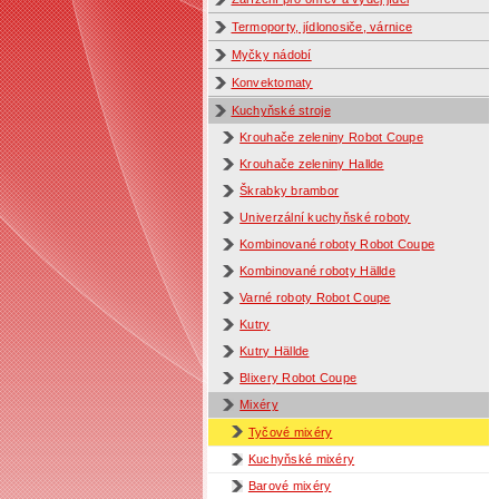
Termoporty, jídlonosiče, várnice
Myčky nádobí
Konvektomaty
Kuchyňské stroje
Krouhače zeleniny Robot Coupe
Krouhače zeleniny Hallde
Škrabky brambor
Univerzální kuchyňské roboty
Kombinované roboty Robot Coupe
Kombinované roboty Hällde
Varné roboty Robot Coupe
Kutry
Kutry Hällde
Blixery Robot Coupe
Mixéry
Tyčové mixéry
Kuchyňské mixéry
Barové mixéry