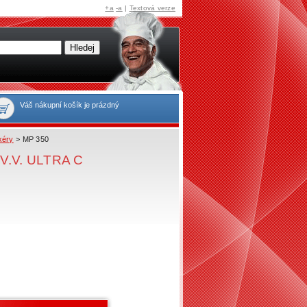
+a
-a
|
Textová verze
Váš nákupní košík je prázdný
xéry
> MP 350
p V.V. ULTRA C