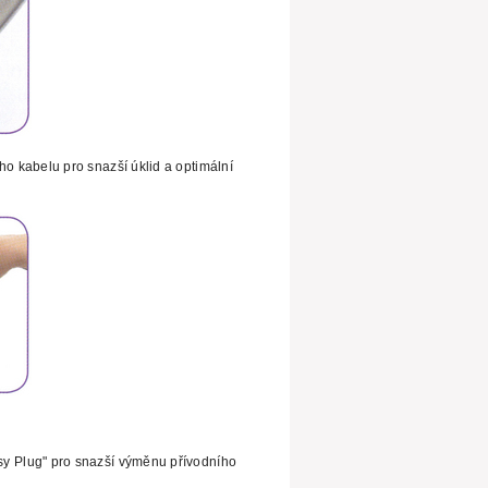
ího kabelu pro
snazší úklid a optimální
sy Plug" pro snazší výměnu
přívodního