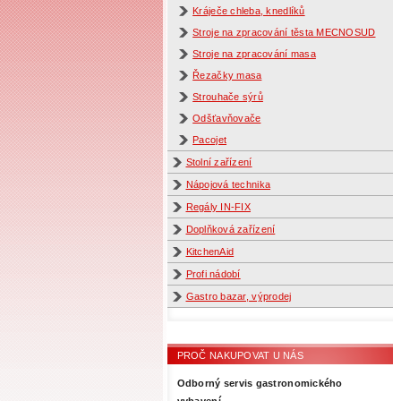
Kráječe chleba, knedlíků
Stroje na zpracování těsta MECNOSUD
Stroje na zpracování masa
Řezačky masa
Strouhače sýrů
Odšťavňovače
Pacojet
Stolní zařízení
Nápojová technika
Regály IN-FIX
Doplňková zařízení
KitchenAid
Profi nádobí
Gastro bazar, výprodej
PROČ NAKUPOVAT U NÁS
Odborný servis gastronomického
vybavení