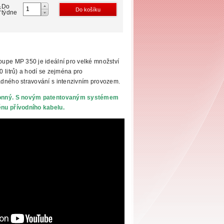
Do
č
týdne
upe MP 350 je ideální pro velké množství
 litrů) a hodí se zejména pro
dného stravování s intenzivním
provozem.
konný. S novým patentovaným systémem
u přívodního kabelu.