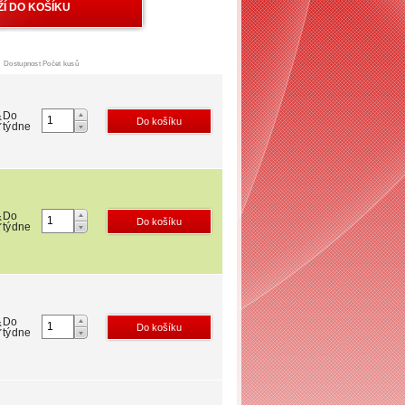
Dostupnost
Počet kusů
Do
č
týdne
Do
č
týdne
Do
č
týdne