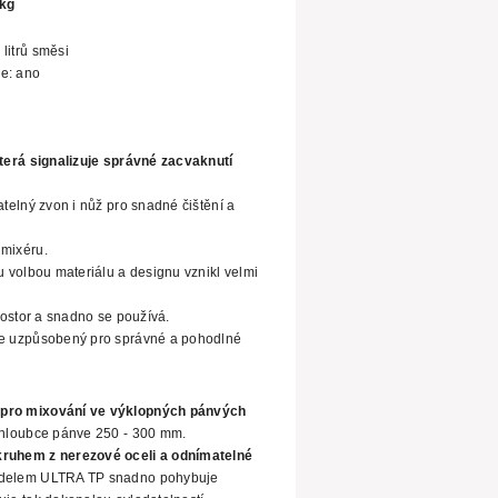
 kg
0
litrů směsi
e: ano
která signalizuje správné zacvaknutí
atelný zvon i nůž pro snadné čištění a
mixéru.
u volbou materiálu a designu vznikl velmi
prostor a snadno se používá.
je uzpůsobený pro správné a pohodlné
 pro mixování ve výklopných pánvých
a hloubce pánve 250 - 300 mm.
ruhem z nerezové oceli a odnímatelné
delem ULTRA TP snadno pohybuje