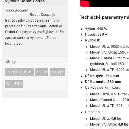
Výrobce
Robot Coupe
Robot Coupe je
Technické parametry mi
francouzský výrobce zařízení pro
profesionální gastronomii. Výrobky
Výkon: 440 W
Robot Coupe se vyznačují kvalitním
Napětí: 230 V
zpracováním a vysokou užitnou
Rychlost:
hodnotou.
Model Ultra: 9500 otáče
Model V.V. Ultra: 1500 
Model Combi Ultra: mixé
Štítky
rychlost), šlehač 250 - 
Model Ultra TP: 9500 ot
ROBOT COUPE
440 W
350 MM
Délka tyče:
350
mm
Délka metle: 280 mm
50 LITRŮ
Celková délka mixéru:
Model Ultra, V.V. Ultra
Model Combi Ultra: 790
Model Ultra TP: 763 m
Hmotnost:
Model Ultra:
4,6 kg
Model V.V. Ultra:
4,8 kg