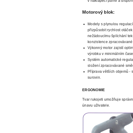
v naklápěcí pánvi a dispon
Motorový blok:
Modely s plynulou
regulací
přizpůsobit rychlost otáček
nežádoucímu šplíchání tek
konzistence zpracovávané 
Výkonný motor zajistí opti
výrobku v minimálním čase
Systém automatické regulace
složení zpracovávané směs
Příprava větších objemů - s
surovin.
ERGONOMIE
Tvar rukojeti umožňuje správ
únavu uživatele.