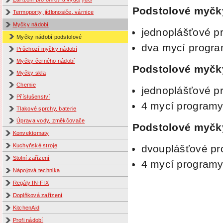
Podstolové myčk
Termoporty, jídlonosiče, várnice
Myčky nádobí
jednoplášťové p
Myčky nádobí podstolové
dva mycí progr
Průchozí myčky nádobí
Myčky černého nádobí
Podstolové myčky
Myčky skla
Chemie
jednoplášťové p
Příslušenství
4 mycí program
Tlakové sprchy, baterie
Úprava vody, změkčovače
Podstolové myčky
Konvektomaty
Kuchyňské stroje
dvouplášťové pr
Stolní zařízení
4 mycí program
Nápojová technika
Regály IN-FIX
Doplňková zařízení
KitchenAid
Profi nádobí