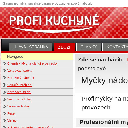
Gastro technika, projekce gastro provozů, nerezový nábytek
HLAVNÍ STRÁNKA
ČLÁNKY
KONTAKT
ZBOŽÍ
Navigace
Zde se nacházíte:
Chemie - Mycí a čistící prostředky
podstolové
Vakuovací sáčky
Myčky nádob
Nerezový nábytek
Chladící zařízení
Nářezové stroje
Profimyčky na n
Vakuové baličky
provozech.
Varná technika
Pece
Profesionální 
Vitríny
Zařízení pro ohřev a výdej jídel