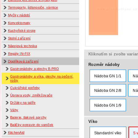
Termoporty, jídlonosiče, várnice
Myčky nádobí
Konvektomaty
Kuchyňské stroje
Stolní zařízení
Nápojová technika
Regály IN-FIX
Kliknutím si zvolte varia
Doplňková zařízení
Rozměr nádoby
Gastronádoby a plechy B.PRO
Nádoba GN 1/1
Ná
Gastronádoby a víka, plechy na pečení,
rošty
Cukrářské potřeby
Nádoba GN 2/8
Ná
Úprava vody, změkčovače
Držáky na talíře
Nádoba GN 1/9
Váhy
Baterie, tlakové sprchy
Víko
Baličky potravin do vaniček
KitchenAid
Standardní víko
S 