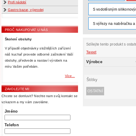
Profi nádobí
S vodotěsným silikonový
Gastro bazar, výprodej
S výřezy na naběračku a
PROČ NAKUPOVAT U NÁS
Školení obsluhy
Sdílejte tento produkt s ostat
V případě objednávky složitějších zařízení
Tweet
náš kuchař provede odborné zaškolení Vaší
obsluhy, předvede a nastaví výrobek na
Výrobce
míru Vašim potřebám.
Více...
Štítky
ZAVOLEJTE MI
OSTATNÍ
Chcete se domluvit? Nechte nam svůj kontakt se
vzkazem a my vám zavoláme.
Jméno
Telefon