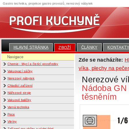
Gastro technika, projekce gastro provozů, nerezový nábytek
HLAVNÍ STRÁNKA
ČLÁNKY
KONTAKT
ZBOŽÍ
Navigace
Zde se nacházíte:
H
Chemie - Mycí a čistící prostředky
víka, plechy na pečen
Vakuovací sáčky
Nerezové ví
Nerezový nábytek
Nádoba GN 1
Chladící zařízení
Nářezové stroje
těsněním
Vakuové baličky
Varná technika
Pece
Vitríny
Zařízení pro ohřev a výdej jídel