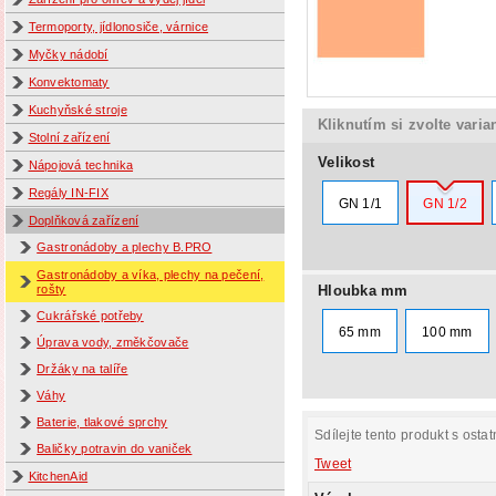
Termoporty, jídlonosiče, várnice
Myčky nádobí
Konvektomaty
Kuchyňské stroje
Kliknutím si zvolte varia
Stolní zařízení
Velikost
Nápojová technika
Regály IN-FIX
GN 1/1
GN 1/2
Doplňková zařízení
Gastronádoby a plechy B.PRO
Gastronádoby a víka, plechy na pečení,
Hloubka mm
rošty
Cukrářské potřeby
65 mm
100 mm
Úprava vody, změkčovače
Držáky na talíře
Váhy
Baterie, tlakové sprchy
Sdílejte tento produkt s ostat
Baličky potravin do vaniček
Tweet
KitchenAid