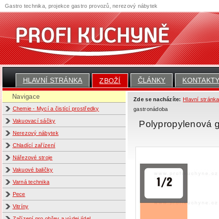
Gastro technika, projekce gastro provozů, nerezový nábytek
HLAVNÍ STRÁNKA
ČLÁNKY
KONTAKT
ZBOŽÍ
Navigace
Zde se nacházíte:
Hlavní stránk
Chemie - Mycí a čistící prostředky
gastronádoba
Vakuovací sáčky
Polypropylenová 
Nerezový nábytek
Chladící zařízení
Nářezové stroje
Vakuové baličky
Varná technika
Pece
Vitríny
Zařízení pro ohřev a výdej jídel