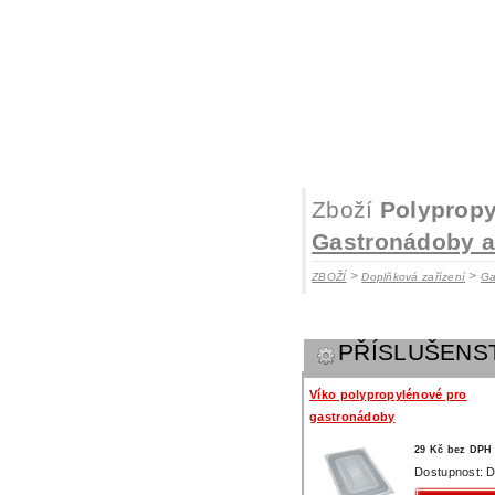
Zboží
Polyprop
Gastronádoby a 
>
>
ZBOŽÍ
Doplňková zařízení
Ga
PŘÍSLUŠENS
Víko polypropylénové pro
gastronádoby
29 Kč bez DPH
Dostupnost: D