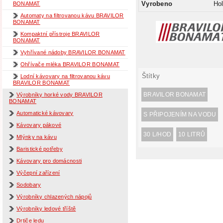
Vyrobeno
Ho
BONAMAT
Automaty na filtrovanou kávu BRAVILOR
BONAMAT
Kompaktní přístroje BRAVILOR
BONAMAT
Vyhřívané nádoby BRAVILOR BONAMAT
Ohřívače mléka BRAVILOR BONAMAT
Štítky
Lodní kávovary na filtrovanou kávu
BRAVILOR BONAMAT
BRAVILOR BONAMAT
Výrobníky horké vody BRAVILOR
BONAMAT
Automatické kávovary
S PŘIPOJENÍM NA VODU
Kávovary pákové
30 L/HOD
10 LITRŮ
Mlýnky na kávu
Baristické potřeby
Kávovary pro domácnosti
Výčepní zařízení
Sodobary
Výrobníky chlazených nápojů
Výrobníky ledové tříště
Drtiče ledu