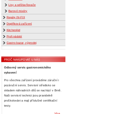
Lisy a odšťavňovače
Barové mixéry
Regály IN-FIX
Doplňková zařízení
KitchenAid
Profi nádobí
Gastro bazar, výprodej
PROČ NAKUPOVAT U NÁS
Odborný servis gastronomického
vybavení
Pro všechna zařízení provádíme záruční i
pozáruční servis. Servisní středisko se
skladem náhradních dílů se nachází v Brně.
Naši servisní technici jsou pravidelně
proškolováni a mají příslušné certifikační
testy.
Více...