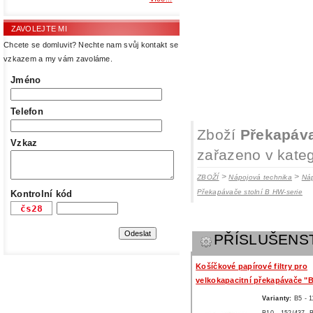
ZAVOLEJTE MI
Chcete se domluvit? Nechte nam svůj kontakt se
vzkazem a my vám zavoláme.
Jméno
Telefon
Zboží
Překapáva
Vzkaz
zařazeno v kateg
>
>
ZBOŽÍ
Nápojová technika
Ná
Překapávače stolní B HW-serie
Kontrolní kód
PŘÍSLUŠENS
Košíčkové papírové filtry pro
velkokapacitní překapávače "
Varianty:
B5 - 1