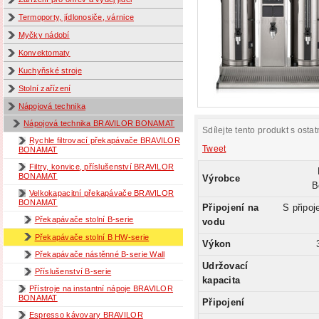
Termoporty, jídlonosiče, várnice
Myčky nádobí
Konvektomaty
Kuchyňské stroje
Stolní zařízení
Nápojová technika
Nápojová technika BRAVILOR BONAMAT
Sdílejte tento produkt s ostat
Rychle filtrovací překapávače BRAVILOR
Tweet
BONAMAT
Filtry, konvice, příslušenství BRAVILOR
BONAMAT
Výrobce
B
Velkokapacitní překapávače BRAVILOR
BONAMAT
Připojení na
S připoj
Překapávače stolní B-serie
vodu
Překapávače stolní B HW-serie
Výkon
Překapávače nástěnné B-serie Wall
Udržovací
Příslušenství B-serie
kapacita
Přístroje na instantní nápoje BRAVILOR
BONAMAT
Připojení
Espresso kávovary BRAVILOR