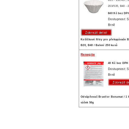
B10 - 152/437,
B
203/535,
B40 - 
840 Kč bez DP
Dostupnost: 
Brně
Košíčkové filtry pro překapávače B
B20, B40 / Balení 250 kusů
Renegite
40 Kč bez DPH
Dostupnost: 
Brně
Odvápňovač Bravilor Bonamat / 1 k
sáček 50g