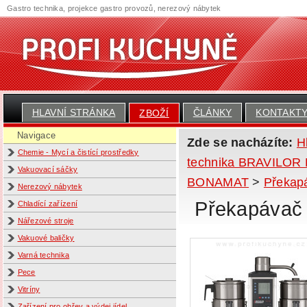
Gastro technika, projekce gastro provozů, nerezový nábytek
HLAVNÍ STRÁNKA
ČLÁNKY
KONTAKT
ZBOŽÍ
Navigace
Zde se nacházíte:
H
Chemie - Mycí a čistící prostředky
technika BRAVILO
Vakuovací sáčky
BONAMAT
>
Překapá
Nerezový nábytek
Překapávač 
Chladící zařízení
Nářezové stroje
Vakuové baličky
Varná technika
Pece
Vitríny
Zařízení pro ohřev a výdej jídel