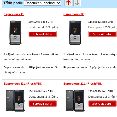
Třídit podle
Esprecious 11
Esprecious 12
140.130 Kč bez DPH
144.870 Kč bez DPH
Dostupnost: 2-3 týdny
Dostupnost: 2-3 týdn
1 mlýnek na zrnkovou kávu + 1 zásobník na
1 mlýnek na zrnkovou kávu + 2 zásobníky 
instantní ingredience
instantní ingredience
Doporučené zboží,
Připojení na vodu:
S
Připojení na vodu:
S připojením na vodu
připojením na vodu
Esprecious 11L (FreshMilk)
Esprecious 21L (FreshMilk)
154.340 Kč bez DPH
159.060 Kč bez DPH
Dostupnost: 2-3 týdny
Dostupnost: 2-3 týdn