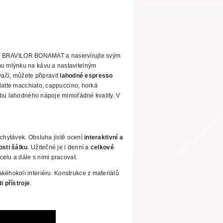
e
BRAVILOR BONAMAT a naservírujte svým
u mlýnku na kávu a nastavitelným
vači, můžete připravit
lahodné espresso
latte macchiato, cappuccino, horká
obu lahodného nápoje mimořádné kvality. V
ychytávek.
Obsluha jistě ocení
interaktivní a
osti šálku
. Užitečné je i denní a
celkové
elu a dále s nimi pracovat.
jakéhokoli interiéru. Konstrukce z materiálů
i přístroje
.