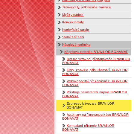
Termoporty, jídlonosiče, várnice
Myčky nádobí
Konvektomaty
Kuchyňské stroje
Stolní zařízení
Nápojová technika
Nápojová technika BRAVILOR BONAMAT
Rychle filtrovací překapávače BRAVILOR
BONAMAT
Filtry, konvice, příslušenství BRAVILOR
BONAMAT
Velkokapacitní překapávače BRAVILOR
BONAMAT
Přístroje na instantní nápoje BRAVILOR
BONAMAT
Espresso kávovary BRAVILOR
BONAMAT
Automaty na filtrovanou kávu BRAVILOR
BONAMAT
Kompaktní přístroje BRAVILOR
BONAMAT