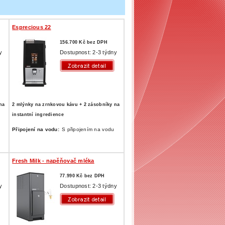
Esprecious 22
156.700 Kč bez DPH
y
Dostupnost: 2-3 týdny
na
2 mlýnky na zrnkovou kávu + 2 zásobníky na
instantní ingredience
Připojení na vodu:
S připojením na vodu
Fresh Milk - napěňovač mléka
77.990 Kč bez DPH
y
Dostupnost: 2-3 týdny