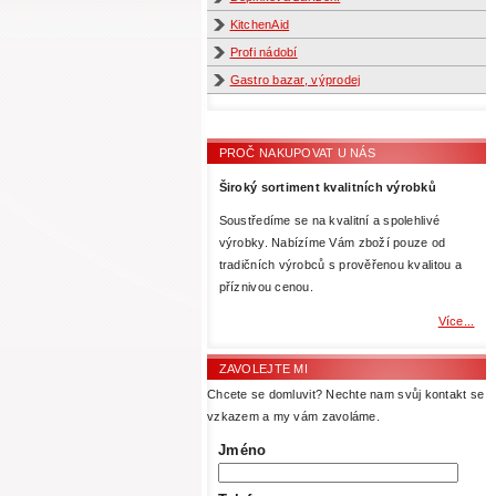
KitchenAid
Profi nádobí
Gastro bazar, výprodej
PROČ NAKUPOVAT U NÁS
Široký sortiment kvalitních výrobků
Soustředíme se na kvalitní a spolehlivé
výrobky. Nabízíme Vám zboží pouze od
tradičních výrobců s prověřenou kvalitou a
příznivou cenou.
Více...
ZAVOLEJTE MI
Chcete se domluvit? Nechte nam svůj kontakt se
vzkazem a my vám zavoláme.
Jméno