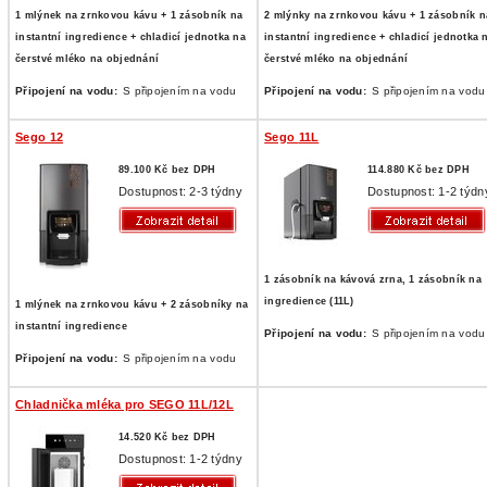
1 mlýnek na zrnkovou kávu + 1 zásobník na
2 mlýnky na zrnkovou kávu + 1 zásobník n
instantní ingredience + chladicí jednotka na
instantní ingredience + chladicí jednotka 
čerstvé mléko na objednání
čerstvé mléko na objednání
Připojení na vodu:
S připojením na vodu
Připojení na vodu:
S připojením na vodu
Sego 12
Sego 11L
89.100 Kč bez DPH
114.880 Kč bez DPH
Dostupnost: 2-3 týdny
Dostupnost: 1-2 týdn
1 zásobník na kávová zrna, 1 zásobník na
ingredience (11L)
1 mlýnek na zrnkovou kávu + 2 zásobníky na
instantní ingredience
Připojení na vodu:
S připojením na vodu
Připojení na vodu:
S připojením na vodu
Chladnička mléka pro SEGO 11L/12L
14.520 Kč bez DPH
Dostupnost: 1-2 týdny