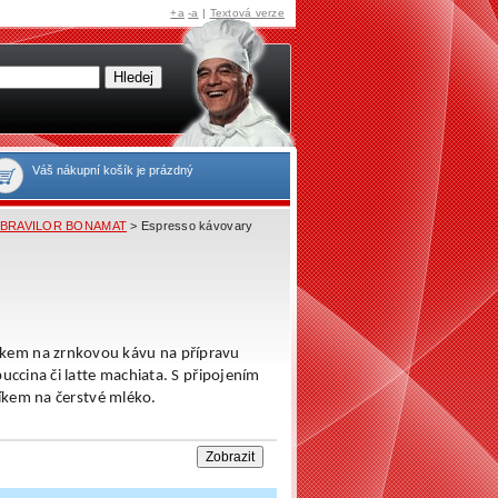
+a
-a
|
Textová verze
Váš nákupní košík je prázdný
ka BRAVILOR BONAMAT
> Espresso kávovary
em na zrnkovou kávu na přípravu
ccina či latte machiata. S připojením
íkem na čerstvé mléko.