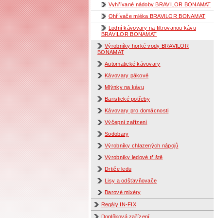
Vyhřívané nádoby BRAVILOR BONAMAT
Ohřívače mléka BRAVILOR BONAMAT
Lodní kávovary na filtrovanou kávu
BRAVILOR BONAMAT
Výrobníky horké vody BRAVILOR
BONAMAT
Automatické kávovary
Kávovary pákové
Mlýnky na kávu
Baristické potřeby
Kávovary pro domácnosti
Výčepní zařízení
Sodobary
Výrobníky chlazených nápojů
Výrobníky ledové tříště
Drtiče ledu
Lisy a odšťavňovače
Barové mixéry
Regály IN-FIX
Doplňková zařízení