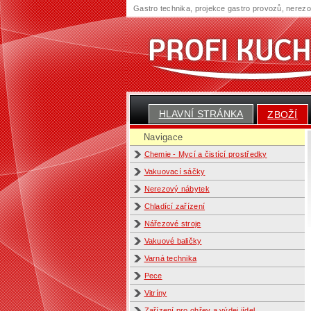
Gastro technika, projekce gastro provozů, nerez
HLAVNÍ STRÁNKA
ZBOŽÍ
Navigace
Chemie - Mycí a čistící prostředky
Vakuovací sáčky
Nerezový nábytek
Chladící zařízení
Nářezové stroje
Vakuové baličky
Varná technika
Pece
Vitríny
Zařízení pro ohřev a výdej jídel