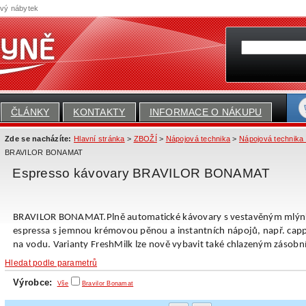
ový nábytek
ČLÁNKY
KONTAKTY
INFORMACE O NÁKUPU
Zde se nacházíte:
Hlavní stránka
>
ZBOŽÍ
>
Nápojová technika
>
Nápojová techni
BRAVILOR BONAMAT
Espresso kávovary BRAVILOR BONAMAT
BRAVILOR BONAMAT.Plně automatické kávovary s vestavěným mlýnk
espressa
s jemnou krémovou pěnou a instantních nápojů, např. cappu
na vodu. Varianty FreshMilk lze nově vybavit také chlazeným zásobn
Hledat podle parametrů
Výrobce:
Vše
Bravilor Bonamat