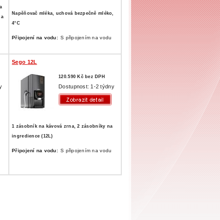
a
Napěňovač mléka, uchová bezpečně mléko,
na
4°C
Připojení na vodu:
S připojením na vodu
Sego 12L
120.590 Kč bez DPH
y
Dostupnost: 1-2 týdny
1 zásobník na kávová zrna, 2 zásobníky na
ingredience (12L)
Připojení na vodu:
S připojením na vodu