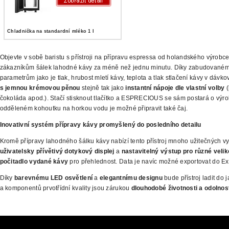
Chladnička na standardní mléko 1 l
Objevte v sobě baristu s přístroji na přípravu espressa od holandského výrobc
zákazníkům šálek lahodné kávy za méně než jednu minutu. Díky zabudovaném
parametrům jako je tlak, hrubost mletí kávy, teplota
a tlak stlačení kávy v dávko
s jemnou krémovou pěnou
stejně tak jako
instantní nápoje dle vlastní volby
(
čokoláda apod.). Stačí stisknout tlačítko a ESPRECIOUS se sám postará o výr
odděleném kohoutku na horkou
vodu je možné připravit také čaj.
Inovativní systém přípravy kávy promyšlený
do posledního detailu
Kromě přípravy lahodného šálku kávy nabízí tento přístroj mnoho užitečných v
uživatelsky přívětivý dotykový displej
a
nastavitelný výstup pro různé velik
počitadlo vydané kávy
pro přehlednost. Data je navíc možné exportovat do Exc
Díky
barevnému LED osvětlení
a
elegantnímu designu
bude přístroj
ladit do 
a komponentů prvotřídní kvality jsou zárukou
dlouhodobé životnosti a odolnost