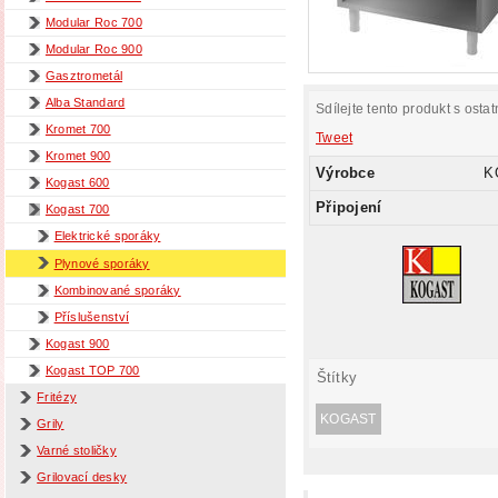
Modular Roc 700
Modular Roc 900
Gasztrometál
Alba Standard
Sdílejte tento produkt s ostat
Kromet 700
Tweet
Kromet 900
Výrobce
K
Kogast 600
Připojení
Kogast 700
Elektrické sporáky
Plynové sporáky
Kombinované sporáky
Příslušenství
Kogast 900
Kogast TOP 700
Štítky
Fritézy
KOGAST
Grily
Varné stoličky
Grilovací desky