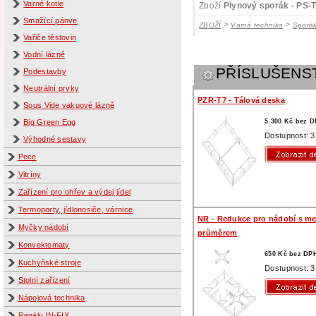
Varné kotle
Zboží
Plynový sporák - PS-
Smažící pánve
>
>
ZBOŽÍ
Varná technika
Sporá
Vařiče těstovin
Vodní lázně
PŘÍSLUŠENS
Podestavby
Neutrální prvky
PZR-T7 - Tálová deska
Sous Vide vakuové lázně
Big Green Egg
5.300 Kč bez 
Dostupnost: 3
Výhodné sestavy
Pece
Vitríny
Zařízení pro ohřev a výdej jídel
Termoporty, jídlonosiče, várnice
NR - Redukce pro nádobí s m
Myčky nádobí
průměrem
Konvektomaty
650 Kč bez DP
Kuchyňské stroje
Dostupnost: 3
Stolní zařízení
Nápojová technika
Regály IN-FIX