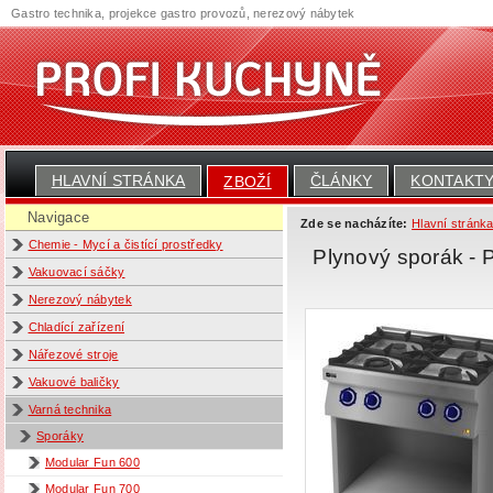
Gastro technika, projekce gastro provozů, nerezový nábytek
HLAVNÍ STRÁNKA
ČLÁNKY
KONTAKT
ZBOŽÍ
Navigace
Zde se nacházíte:
Hlavní stránk
Chemie - Mycí a čistící prostředky
Plynový sporák - 
Vakuovací sáčky
Nerezový nábytek
Chladící zařízení
Nářezové stroje
Vakuové baličky
Varná technika
Sporáky
Modular Fun 600
Modular Fun 700