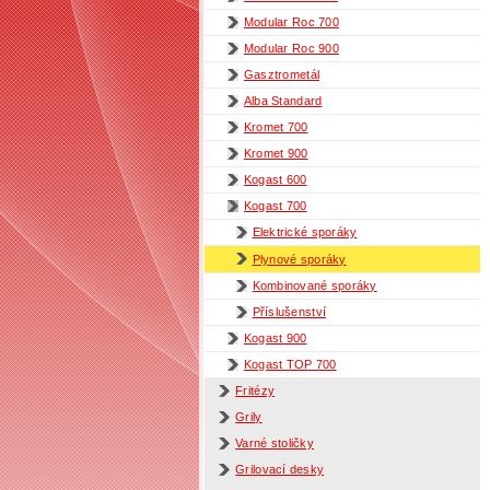
Modular Roc 700
Modular Roc 900
Gasztrometál
Alba Standard
Kromet 700
Kromet 900
Kogast 600
Kogast 700
Elektrické sporáky
Plynové sporáky
Kombinované sporáky
Příslušenství
Kogast 900
Kogast TOP 700
Fritézy
Grily
Varné stoličky
Grilovací desky