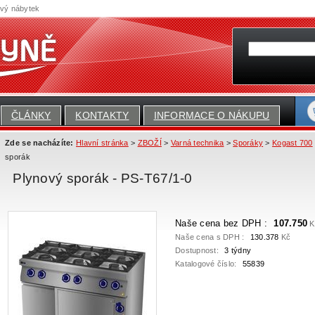
ový nábytek
ČLÁNKY
KONTAKTY
INFORMACE O NÁKUPU
Zde se nacházíte:
Hlavní stránka
>
ZBOŽÍ
>
Varná technika
>
Sporáky
>
Kogast 700
sporák
Plynový sporák - PS-T67/1-0
Naše cena bez DPH :
107.750
K
Naše cena s DPH :
130.378
Kč
Dostupnost:
3 týdny
Katalogové číslo:
55839