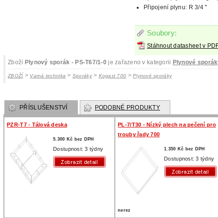
Připojení plynu: R 3/4 "
Soubory:
Stáhnout datasheet v PD
Zboží
Plynový sporák - PS-T67/1-0
je zařazeno v kategorii
Plynové sporá
>
>
>
>
ZBOŽÍ
Varná technika
Sporáky
Kogast 700
Plynové sporáky
PŘÍSLUŠENSTVÍ
PODOBNÉ PRODUKTY
PZR-T7 - Tálová deska
PL-7/T30 - Nízký plech na pečení pro
trouby řady 700
5.300 Kč bez DPH
Dostupnost: 3 týdny
1.350 Kč bez DPH
Dostupnost: 3 týdny
nerez