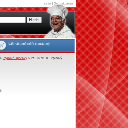
+a
-a
|
Textová verze
Váš nákupní košík je prázdný
>
Plynové sporáky
> PS-T67/1-0 - Plynový
č