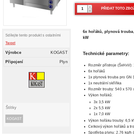
6x hořáků, plynová trouba,
Sdílejte tento produkt s ostatními
kW
Tweet
Výrobce
KOGAST
Technické parametry:
Připojení
Plyn
Rozměr přístroje (ŠxHxV):
6x hořáků
1x plynová trouba pro GN 
1x neutrální skříňka
Rozměr
trouby: 540 x 570
Výkon hořáků:
3x 3,5 kW
Štítky
2x 5,5 kW
1x 7,0
kW
KOGAST
Výkon hořáku trouby: 6,5 
Celkový výkon hořáků a tr
Spotřeba
plynu: 2,76 kg/h 