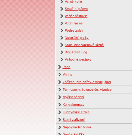
Varné kotle
Smažící pánve
Vařiče těstovin
Vodní lázně
Podestavby
Neutrální prvky
Sous Vide vakuové lázně
Big Green Egg
Výhodné sestavy
Pece
Vitríny
Zařízení pro ohřev a výdej jídel
Termoporty, jídlonosiče, várnice
Myčky nádobí
Konvektomaty
Kuchyňské stroje
Stolní zařízení
Nápojová technika
Regály IN-FIX