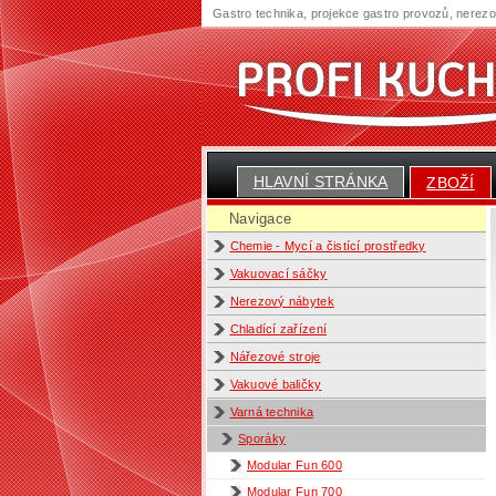
Gastro technika, projekce gastro provozů, nerez
HLAVNÍ STRÁNKA
ZBOŽÍ
Navigace
Chemie - Mycí a čistící prostředky
Vakuovací sáčky
Nerezový nábytek
Chladící zařízení
Nářezové stroje
Vakuové baličky
Varná technika
Sporáky
Modular Fun 600
Modular Fun 700