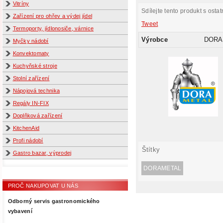
Vitríny
Sdílejte tento produkt s ostat
Zařízení pro ohřev a výdej jídel
Tweet
Termoporty, jídlonosiče, várnice
Výrobce
DORA
Myčky nádobí
Konvektomaty
Kuchyňské stroje
Stolní zařízení
Nápojová technika
Regály IN-FIX
Doplňková zařízení
KitchenAid
Profi nádobí
Štítky
Gastro bazar, výprodej
DORAMETAL
PROČ NAKUPOVAT U NÁS
Odborný servis gastronomického
vybavení