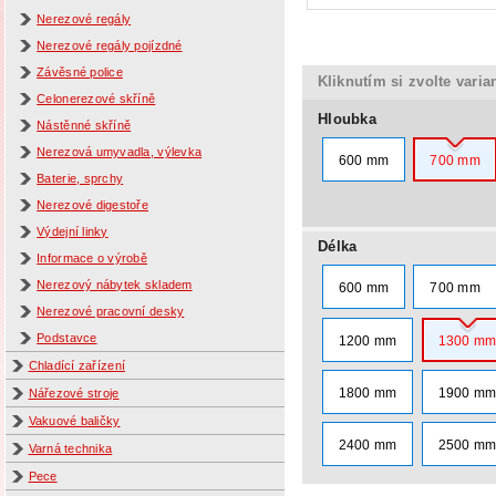
Nerezové regály
Nerezové regály pojízdné
Závěsné police
Kliknutím si zvolte varia
Celonerezové skříně
Hloubka
Nástěnné skříně
Nerezová umyvadla, výlevka
600 mm
700 mm
Baterie, sprchy
Nerezové digestoře
Výdejní linky
Délka
Informace o výrobě
Nerezový nábytek skladem
600 mm
700 mm
Nerezové pracovní desky
Podstavce
1200 mm
1300 m
Chladící zařízení
1800 mm
1900 m
Nářezové stroje
Vakuové baličky
2400 mm
2500 m
Varná technika
Pece