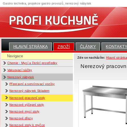
Gastro technika, projekce gastro provozů, nerezový nábytek
HLAVNÍ STRÁNKA
ČLÁNKY
KONTAKT
ZBOŽÍ
Navigace
Zde se nacházíte:
Hlavní stránk
Chemie - Mycí a čistící prostředky
Nerezový pracovní
Vakuovací sáčky
Nerezový nábytek
Přepravní a servírovací vozíky
Nerezový nábytek Skladem
Nerezové pracovní stoly
Nerezové výčepní stoly
Nerezové mycí stoly
Nerezové dřezy
Nerezové stoly k myčce