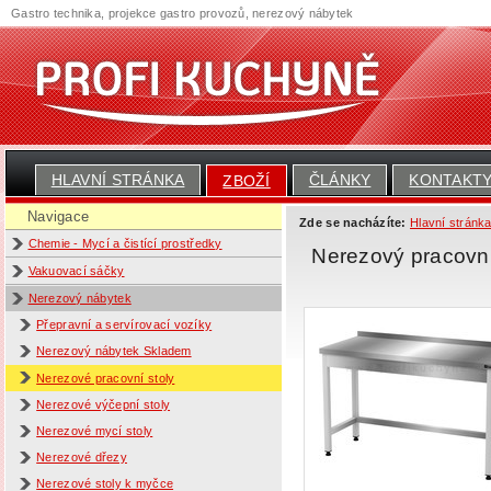
Gastro technika, projekce gastro provozů, nerezový nábytek
HLAVNÍ STRÁNKA
ČLÁNKY
KONTAKT
ZBOŽÍ
Navigace
Zde se nacházíte:
Hlavní stránk
Chemie - Mycí a čistící prostředky
Nerezový pracovní
Vakuovací sáčky
Nerezový nábytek
Přepravní a servírovací vozíky
Nerezový nábytek Skladem
Nerezové pracovní stoly
Nerezové výčepní stoly
Nerezové mycí stoly
Nerezové dřezy
Nerezové stoly k myčce