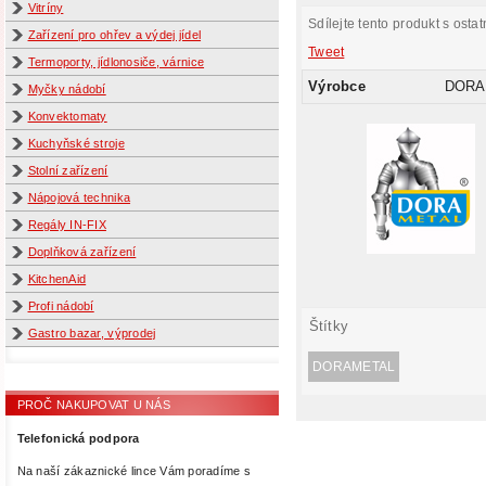
Vitríny
Sdílejte tento produkt s ostat
Zařízení pro ohřev a výdej jídel
Tweet
Termoporty, jídlonosiče, várnice
Výrobce
DORA
Myčky nádobí
Konvektomaty
Kuchyňské stroje
Stolní zařízení
Nápojová technika
Regály IN-FIX
Doplňková zařízení
KitchenAid
Profi nádobí
Štítky
Gastro bazar, výprodej
DORAMETAL
PROČ NAKUPOVAT U NÁS
Telefonická podpora
Na naší zákaznické lince Vám poradíme s