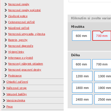
Nerezové regály
Nerezové regály pojízdné
Závěsné police
Kliknutím si zvolte varia
Celonerezové skříně
Hloubka
Nástěnné skříně
Nerezová umyvadla, výlevka
600 mm
700 mm
Baterie, sprchy
Nerezové digestoře
Výdejní linky
Délka
Informace o výrobě
Nerezový nábytek skladem
600 mm
700 mm
Nerezové pracovní desky
Podstavce
1200 mm
1300 m
Chladící zařízení
1800 mm
1900 m
Nářezové stroje
Vakuové baličky
2400 mm
2500 m
Varná technika
Pece