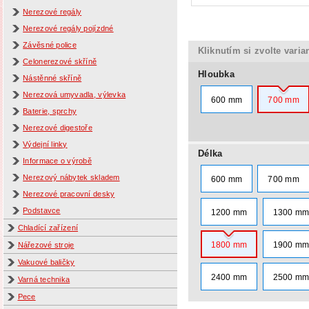
Nerezové regály
Nerezové regály pojízdné
Závěsné police
Kliknutím si zvolte varia
Celonerezové skříně
Hloubka
Nástěnné skříně
Nerezová umyvadla, výlevka
600 mm
700 mm
Baterie, sprchy
Nerezové digestoře
Výdejní linky
Délka
Informace o výrobě
Nerezový nábytek skladem
600 mm
700 mm
Nerezové pracovní desky
Podstavce
1200 mm
1300 m
Chladící zařízení
1800 mm
1900 m
Nářezové stroje
Vakuové baličky
2400 mm
2500 m
Varná technika
Pece