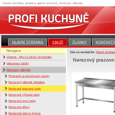
Gastro technika, projekce gastro provozů, nerezový nábytek
HLAVNÍ STRÁNKA
ČLÁNKY
KONTAKT
ZBOŽÍ
Navigace
Zde se nacházíte:
Hlavní stránk
Chemie - Mycí a čistící prostředky
Nerezový pracovní
Vakuovací sáčky
Nerezový nábytek
Přepravní a servírovací vozíky
Nerezový nábytek Skladem
Nerezové pracovní stoly
Nerezové výčepní stoly
Nerezové mycí stoly
Nerezové dřezy
Nerezové stoly k myčce