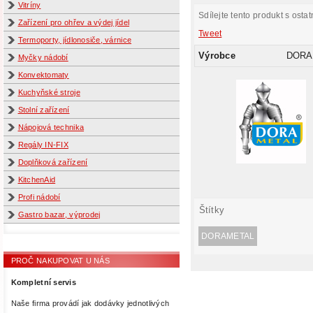
Vitríny
Sdílejte tento produkt s ostat
Zařízení pro ohřev a výdej jídel
Tweet
Termoporty, jídlonosiče, várnice
Výrobce
DORA
Myčky nádobí
Konvektomaty
Kuchyňské stroje
Stolní zařízení
Nápojová technika
Regály IN-FIX
Doplňková zařízení
KitchenAid
Profi nádobí
Štítky
Gastro bazar, výprodej
DORAMETAL
PROČ NAKUPOVAT U NÁS
Kompletní servis
Naše firma provádí jak dodávky jednotlivých