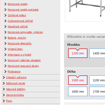
Nerezové regály
Nerezové regály pojízdné
Závěsné police
Celonerezové skříně
Nástěnné skříně
Nerezová umyvadla, výlevka
Kliknutím si zvolte varia
Baterie, sprchy
Nerezové digestoře
Hloubka
Výdejní linky
1200 mm
1400 m
Informace o výrobě
Nerezový nábytek skladem
Nerezové pracovní desky
Délka
Podstavce
Chladící zařízení
1000 mm
1100 mm
Nářezové stroje
Vakuové baličky
1600 mm
1700 m
Varná technika
Pece