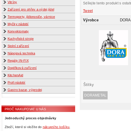
Vitríny
Sdílejte tento produkt s ostat
Zařízení pro ohřev a výdej jídel
Tweet
Termoporty, jídlonosiče, várnice
Výrobce
DORA
Myčky nádobí
Konvektomaty
Kuchyňské stroje
Stolní zařízení
Nápojová technika
Regály IN-FIX
Doplňková zařízení
KitchenAid
Profi nádobí
Štítky
Gastro bazar, výprodej
DORAMETAL
PROČ NAKUPOVAT U NÁS
Jednoduchý proces objednávky
Zboží, které si vložíte do
nákupního košíku
,