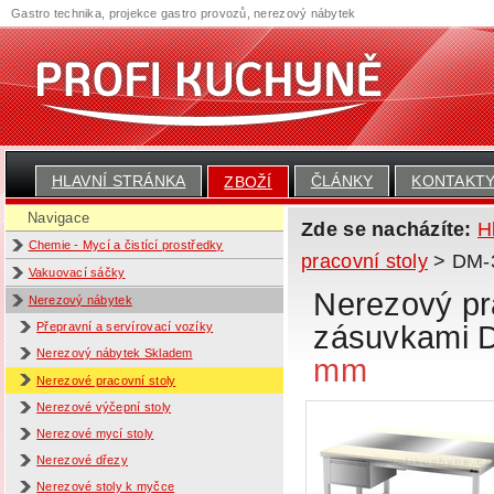
Gastro technika, projekce gastro provozů, nerezový nábytek
HLAVNÍ STRÁNKA
ČLÁNKY
KONTAKT
ZBOŽÍ
Navigace
Zde se nacházíte:
H
Chemie - Mycí a čistící prostředky
pracovní stoly
> DM-3
Vakuovací sáčky
Nerezový pra
Nerezový nábytek
zásuvkami 
Přepravní a servírovací vozíky
Nerezový nábytek Skladem
mm
Nerezové pracovní stoly
Nerezové výčepní stoly
Nerezové mycí stoly
Nerezové dřezy
Nerezové stoly k myčce