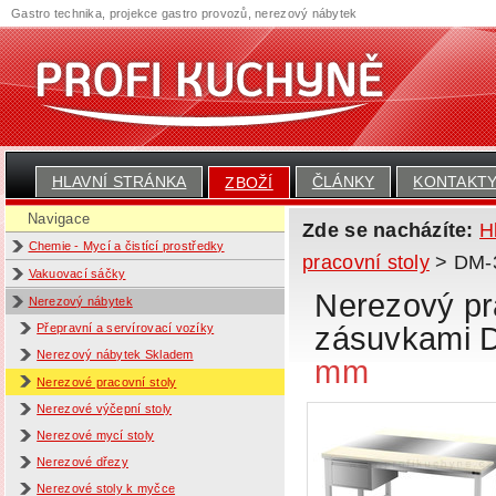
Gastro technika, projekce gastro provozů, nerezový nábytek
HLAVNÍ STRÁNKA
ČLÁNKY
KONTAKT
ZBOŽÍ
Navigace
Zde se nacházíte:
H
Chemie - Mycí a čistící prostředky
pracovní stoly
> DM-3
Vakuovací sáčky
Nerezový pra
Nerezový nábytek
zásuvkami 
Přepravní a servírovací vozíky
Nerezový nábytek Skladem
mm
Nerezové pracovní stoly
Nerezové výčepní stoly
Nerezové mycí stoly
Nerezové dřezy
Nerezové stoly k myčce