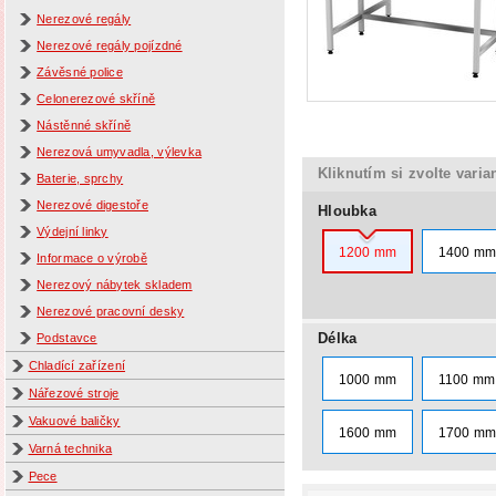
Nerezové regály
Nerezové regály pojízdné
Závěsné police
Celonerezové skříně
Nástěnné skříně
Nerezová umyvadla, výlevka
Kliknutím si zvolte varia
Baterie, sprchy
Nerezové digestoře
Hloubka
Výdejní linky
1200 mm
1400 m
Informace o výrobě
Nerezový nábytek skladem
Nerezové pracovní desky
Délka
Podstavce
Chladící zařízení
1000 mm
1100 mm
Nářezové stroje
Vakuové baličky
1600 mm
1700 m
Varná technika
Pece