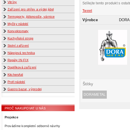
Vitríny
Sdílejte tento produkt s ostat
Zařízení pro ohřev a výdej jídel
Tweet
Termoporty, jídlonosiče, várnice
Výrobce
DORA
Myčky nádobí
Konvektomaty
Kuchyňské stroje
Stolní zařízení
Nápojová technika
Regály IN-FIX
Doplňková zařízení
KitchenAid
Profi nádobí
Štítky
Gastro bazar, výprodej
DORAMETAL
PROČ NAKUPOVAT U NÁS
Projekce
Provádíme kompletní odborné návrhy