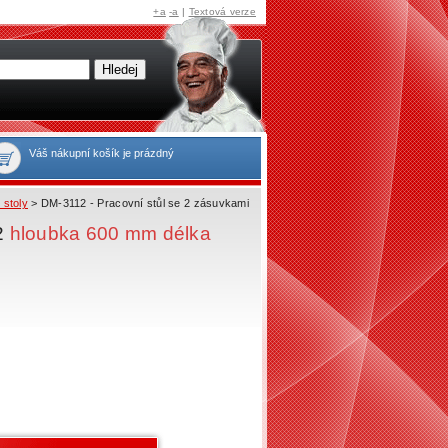
+a
-a
|
Textová verze
Váš nákupní košík je prázdný
 stoly
> DM-3112 - Pracovní stůl se 2 zásuvkami
2
hloubka 600 mm délka