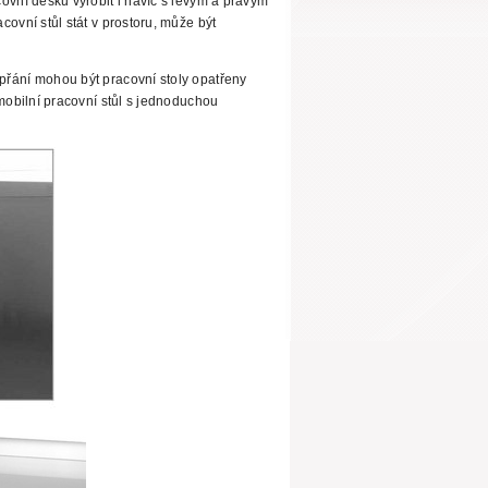
ovní desku vyrobit i navíc s levým a pravým
ovní stůl stát v prostoru, může být
řání mohou být pracovní stoly opatřeny
 mobilní pracovní stůl s jednoduchou