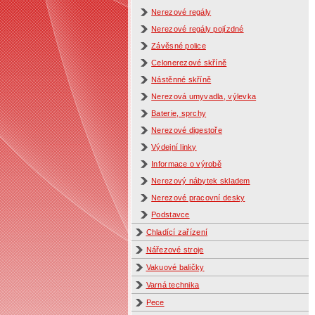
Nerezové regály
Nerezové regály pojízdné
Závěsné police
Celonerezové skříně
Nástěnné skříně
Nerezová umyvadla, výlevka
Baterie, sprchy
Nerezové digestoře
Výdejní linky
Informace o výrobě
Nerezový nábytek skladem
Nerezové pracovní desky
Podstavce
Chladící zařízení
Nářezové stroje
Vakuové baličky
Varná technika
Pece