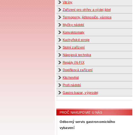
Vitríny
Zařízení pro ohřev a výdej jídel
Termoporty, jídlonosiče, várnice
Myčky nádobí
Konvektomaty
Kuchyňské stroje
Stolní zařízení
Nápojová technika
Regály IN-FIX
Doplňková zařízení
KitchenAid
Profi nádobí
Gastro bazar, výprodej
PROČ NAKUPOVAT U NÁS
Odborný servis gastronomického
vybavení