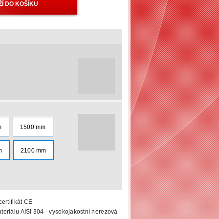
m
1500 mm
m
2100 mm
ertifikát CE
eriálu AISI 304 - vysokojakostní nerezová