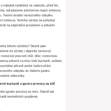
 o nábytek vyráběný na zakázku, před tím,
roby, vyžadujeme potvrzenou kupní smlouvu
u. Termín dodání nerezového nábytku
ní smlouvy. Termíny výroby se pohybují
losti na atypickém provedení a aktuální
etry tohoto výrobku? Stejně jako
váme do výroby i atypický nerezový
e nerezový pracovní stůl, dřez, nerezovou
erezu přesně na míru Vaší kuchyně, zašlete
vyrobíme přesně podle Vašich přání.
rezového
nábytku do Vašeho gastro
našimi odborníky.
rofi kuchyně a gastro provozy na klíč
ální gastro provozy na míru. Stejně tak
ladě konkrétních poptávek.