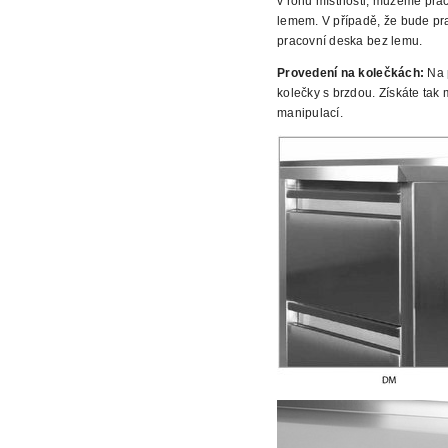
v rohu místnosti, můžeme prac
lemem. V případě, že bude prac
pracovní deska bez lemu.
Provedení na kolečkách:
Na p
kolečky s brzdou. Získáte tak
manipulací.