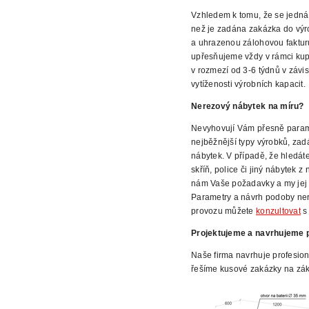
Vzhledem k tomu, že se jedná
než je zadána zakázka do vý
a uhrazenou zálohovou faktur
upřesňujeme vždy v rámci kup
v rozmezí
od 3-6 týdnů v závis
vytíženosti výrobních kapacit.
Nerezový nábytek na míru?
Nevyhovují Vám
přesně param
nejběžnější typy výrobků,
zadá
nábytek. V případě, že hledát
skříň, police či jiný
nábytek z n
nám Vaše požadavky a my jej 
Parametry a návrh podoby ne
provozu můžete
konzultovat
s 
Projektujeme a navrhujeme p
Naše firma navrhuje profesion
řešíme
kusové zakázky na zák