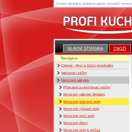
Gastro technika, projekce gastro provozů, nerez
HLAVNÍ STRÁNKA
ZBOŽÍ
Navigace
Chemie - Mycí a čistící prostředky
Vakuovací sáčky
Nerezový nábytek
Přepravní a servírovací vozíky
Nerezový nábytek Skladem
Nerezové pracovní stoly
Nerezové výčepní stoly
Nerezové mycí stoly
Nerezové dřezy
Nerezové stoly k myčce