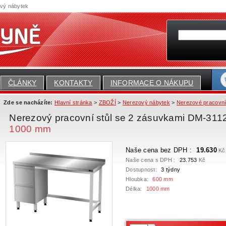
ový nábytek
ČLÁNKY
KONTAKTY
INFORMACE O NÁKUPU
Zde se nacházíte:
Hlavní stránka
>
ZBOŽÍ
>
Nerezový nábytek
>
Nerezové pracovní
Nerezový pracovní stůl se 2 zásuvkami DM-311
1000 mm
Naše cena bez DPH :
19.630
Kč
Naše cena s DPH :
23.753
Kč
Dostupnost:
3 týdny
Hloubka:
600 mm
Délka:
1000 mm