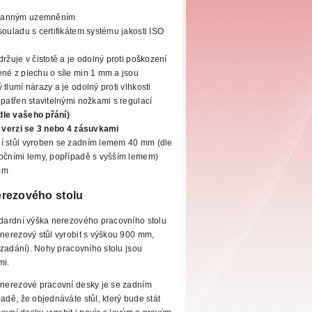
hranným uzemněním
souladu s certifikátem systému jakosti ISO
ržuje v čistotě a je odolný proti poškození
né z plechu o síle min 1 mm a jsou
tlumí nárazy a je odolný proti vlhkosti
patřen stavitelnými nožkami s regulací
dle vašeho přání)
ve verzi se 3 nebo 4 zásuvkami
í stůl vyroben se zadním lemem 40 mm (dle
očními lemy, popřípadě s vyšším lemem)
mm
erezového stolu
dardní výška nerezového pracovního stolu
erezový stůl vyrobit s výškou 900 mm,
 zadání). Nohy pracovního
stolu jsou
mi.
nerezové pracovní desky je se zadním
dě, že objednáváte stůl, který bude
stát