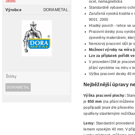
Tweet
ocel, nemagnetická
Standardně vybaveno oc
Výrobce
DORAMETAL
Zaručená vysoká kvalita v 
9001: 2000
Hladký
povrch - lehce se ud
Pracovní desky jsou vyrobe
zpevněny materiálem, který 
Nerezový pracovní stůl
je o
Možnost výroby na míru (
Lze za příplatek pořídit 
V provedení DM je pracovn
přání
vyrobíme na míru s b
Výška pracovní desky 40 
Štítky
Nejběžnější úpravy n
DORAMETAL
Výška
pracovní plochy:
Stan
je
850 mm
(na přání
můžeme n
popřípadě jinak dle přesného
opatřeny stavitelnými nožička
Lemy:
Standardní provedené 
lemem vysokým 40 mm. V přípa