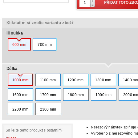
Kliknutím si zvolte variantu zboží
Hloubka
600 mm
700 mm
Délka
1000 mm
1100 mm
1200 mm
1300 mm
1400 m
1600 mm
1700 mm
1800 mm
1900 mm
2000 m
2200 mm
2300 mm
Nerezový nábytek splňuje c
Sdílejte tento produkt s ostatními
Vyrobeno z nerezového mat