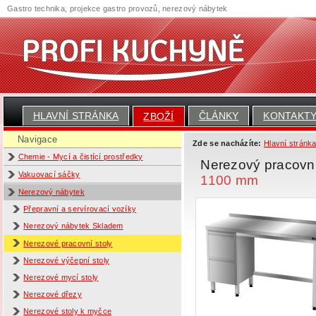
Gastro technika, projekce gastro provozů, nerezový nábytek
HLAVNÍ STRÁNKA
ČLÁNKY
KONTAKT
ZBOŽÍ
Navigace
Zde se nacházíte:
Hlavní stránk
Chemie - Mycí a čistící prostředky
Nerezový pracovn
Vakuovací sáčky
1100 mm
Nerezový nábytek
Přepravní a servírovací vozíky
Nerezový nábytek Skladem
Nerezové pracovní stoly
Nerezové výčepní stoly
Nerezové mycí stoly
Nerezové dřezy
Nerezové stoly k myčce