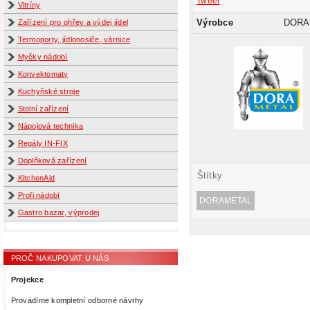
Tweet
Vitríny
Výrobce
DORA
Zařízení pro ohřev a výdej jídel
Termoporty, jídlonosiče, várnice
Myčky nádobí
Konvektomaty
Kuchyňské stroje
Stolní zařízení
Nápojová technika
Regály IN-FIX
Doplňková zařízení
Štítky
KitchenAid
Profi nádobí
DORAMETAL
Gastro bazar, výprodej
PROČ NAKUPOVAT U NÁS
Projekce
Provádíme kompletní odborné návrhy