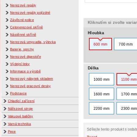
Nerezové regály
Nerezové regály pojízdné
Závěsné police
Kliknutím si zvolte varia
Celonerezové skříně
Hloubka
Nástěnné skříně
Nerezová umyvadla, výlevka
600 mm
700 mm
Baterie, sprchy
Nerezové digestoře
Výdejní linky
Délka
Informace o výrobě
Nerezový nábytek skladem
1000 mm
1100 mm
Nerezové pracovní desky
Podstavce
1600 mm
1700 m
Chladící zařízení
2200 mm
2300 m
Nářezové stroje
Vakuové baličky
Varná technika
Sdílejte tento produkt s ostat
Pece