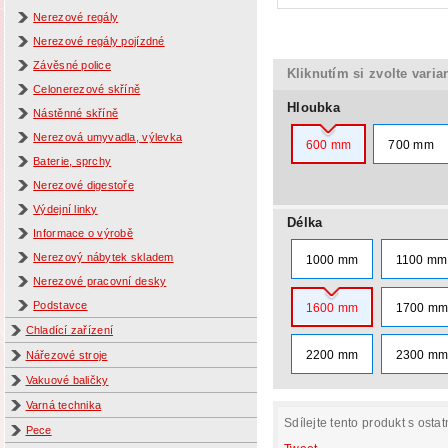
Nerezové regály
Nerezové regály pojízdné
Závěsné police
Kliknutím si zvolte varia
Celonerezové skříně
Hloubka
Nástěnné skříně
Nerezová umyvadla, výlevka
600 mm
700 mm
Baterie, sprchy
Nerezové digestoře
Výdejní linky
Délka
Informace o výrobě
Nerezový nábytek skladem
1000 mm
1100 mm
Nerezové pracovní desky
Podstavce
1600 mm
1700 m
Chladící zařízení
2200 mm
2300 m
Nářezové stroje
Vakuové baličky
Varná technika
Sdílejte tento produkt s ostat
Pece