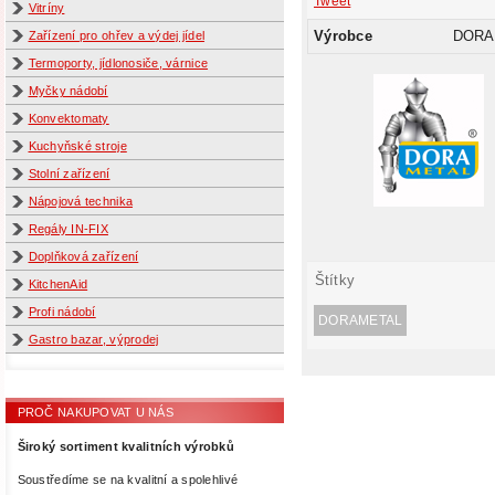
Tweet
Vitríny
Výrobce
DORA
Zařízení pro ohřev a výdej jídel
Termoporty, jídlonosiče, várnice
Myčky nádobí
Konvektomaty
Kuchyňské stroje
Stolní zařízení
Nápojová technika
Regály IN-FIX
Doplňková zařízení
Štítky
KitchenAid
Profi nádobí
DORAMETAL
Gastro bazar, výprodej
PROČ NAKUPOVAT U NÁS
Široký sortiment kvalitních výrobků
Soustředíme se na kvalitní a spolehlivé