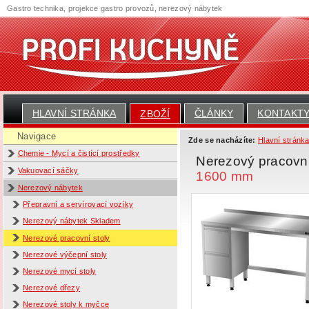
Gastro technika, projekce gastro provozů, nerezový nábytek
HLAVNÍ STRÁNKA
ČLÁNKY
KONTAKT
ZBOŽÍ
Navigace
Zde se nacházíte:
Hlavní stránk
Chemie - Mycí a čistící prostředky
Nerezový pracovn
Vakuovací sáčky
1600 mm
Nerezový nábytek
Přepravní a servírovací vozíky
Nerezový nábytek Skladem
Nerezové pracovní stoly
Nerezové výčepní stoly
Nerezové mycí stoly
Nerezové dřezy
Nerezové stoly k myčce