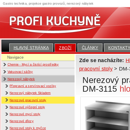
Gastro technika, projekce gastro provozů, nerezový nábytek
HLAVNÍ STRÁNKA
ČLÁNKY
KONTAKT
ZBOŽÍ
Navigace
Zde se nacházíte:
H
Chemie - Mycí a čistící prostředky
pracovní stoly
> DM-31
Vakuovací sáčky
Nerezový pra
Nerezový nábytek
DM-3115
hl
Přepravní a servírovací vozíky
Nerezový nábytek Skladem
Nerezové pracovní stoly
Nerezové výčepní stoly
Nerezové mycí stoly
Nerezové dřezy
Nerezové stoly k myčce