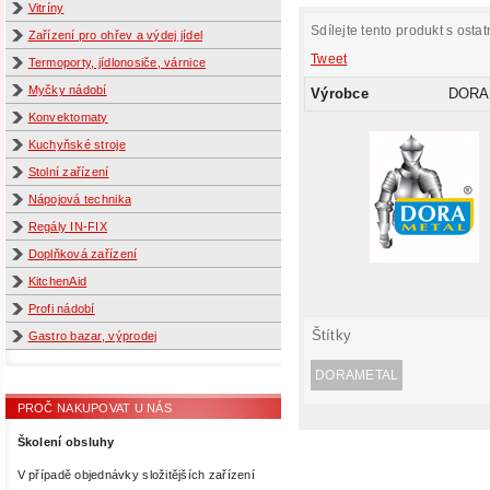
Vitríny
Sdílejte tento produkt s ostat
Zařízení pro ohřev a výdej jídel
Tweet
Termoporty, jídlonosiče, várnice
Myčky nádobí
Výrobce
DORA
Konvektomaty
Kuchyňské stroje
Stolní zařízení
Nápojová technika
Regály IN-FIX
Doplňková zařízení
KitchenAid
Profi nádobí
Štítky
Gastro bazar, výprodej
DORAMETAL
PROČ NAKUPOVAT U NÁS
Školení obsluhy
V případě objednávky složitějších zařízení