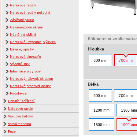
Nerezové regály
Nerezové regály pojízdné
Závěsné police
Celonerezové skříně
Nástěnné skříně
Kliknutím si zvolte varia
Nerezová umyvadla, výlevka
Hloubka
Baterie, sprchy
Nerezové digestoře
600 mm
700 mm
Výdejní linky
Informace o výrobě
Nerezový nábytek skladem
Délka
Nerezové pracovní desky
Podstavce
600 mm
700 mm
Chladící zařízení
Nářezové stroje
1200 mm
1300 m
Vakuové baličky
Varná technika
1800 mm
1900 m
Pece