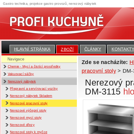
Gastro technika, projekce gastro provozů, nerezový nábytek
HLAVNÍ STRÁNKA
ČLÁNKY
KONTAKT
ZBOŽÍ
Navigace
Zde se nacházíte:
H
Chemie - Mycí a čistící prostředky
pracovní stoly
> DM-31
Vakuovací sáčky
Nerezový pra
Nerezový nábytek
DM-3115
hl
Přepravní a servírovací vozíky
Nerezový nábytek Skladem
Nerezové pracovní stoly
Nerezové výčepní stoly
Nerezové mycí stoly
Nerezové dřezy
Nerezové stoly k myčce