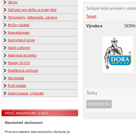
Vitríny
Sdílejte tento produkt s ostat
Zařízení pro ohřev a výdej jídel
Tweet
Termoporty, jídlonosiče, várnice
Myčky nádobí
Výrobce
DORA
Konvektomaty
Kuchyňské stroje
Stolní zařízení
Nápojová technika
Regály IN-FIX
Doplňková zařízení
KitchenAid
Profi nádobí
Štítky
Gastro bazar, výprodej
DORAMETAL
PROČ NAKUPOVAT U NÁS
Dlouholeté zkušenosti
Provozovatelem internetového obchodu je