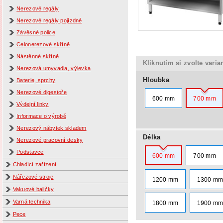
Nerezové regály
Nerezové regály pojízdné
Závěsné police
Celonerezové skříně
Nástěnné skříně
Kliknutím si zvolte varia
Nerezová umyvadla, výlevka
Hloubka
Baterie, sprchy
Nerezové digestoře
600 mm
700 mm
Výdejní linky
Informace o výrobě
Nerezový nábytek skladem
Délka
Nerezové pracovní desky
Podstavce
600 mm
700 mm
Chladící zařízení
Nářezové stroje
1200 mm
1300 m
Vakuové baličky
Varná technika
1800 mm
1900 m
Pece