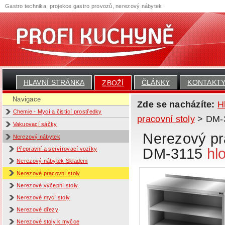
Gastro technika, projekce gastro provozů, nerezový nábytek
HLAVNÍ STRÁNKA
ČLÁNKY
KONTAKT
ZBOŽÍ
Navigace
Zde se nacházíte:
H
Chemie - Mycí a čistící prostředky
pracovní stoly
> DM-31
Vakuovací sáčky
Nerezový pra
Nerezový nábytek
DM-3115
hl
Přepravní a servírovací vozíky
Nerezový nábytek Skladem
Nerezové pracovní stoly
Nerezové výčepní stoly
Nerezové mycí stoly
Nerezové dřezy
Nerezové stoly k myčce