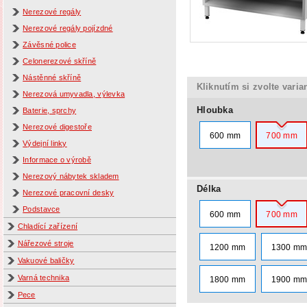
Nerezové regály
Nerezové regály pojízdné
Závěsné police
Celonerezové skříně
Nástěnné skříně
Kliknutím si zvolte varia
Nerezová umyvadla, výlevka
Hloubka
Baterie, sprchy
Nerezové digestoře
600 mm
700 mm
Výdejní linky
Informace o výrobě
Nerezový nábytek skladem
Délka
Nerezové pracovní desky
Podstavce
600 mm
700 mm
Chladící zařízení
Nářezové stroje
1200 mm
1300 m
Vakuové baličky
Varná technika
1800 mm
1900 m
Pece