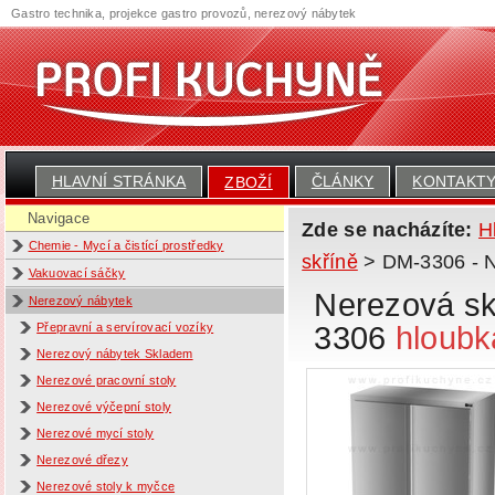
Gastro technika, projekce gastro provozů, nerezový nábytek
HLAVNÍ STRÁNKA
ČLÁNKY
KONTAKT
ZBOŽÍ
Navigace
Zde se nacházíte:
H
Chemie - Mycí a čistící prostředky
skříně
> DM-3306 - Ne
Vakuovací sáčky
Nerezová skř
Nerezový nábytek
3306
hloubk
Přepravní a servírovací vozíky
Nerezový nábytek Skladem
Nerezové pracovní stoly
Nerezové výčepní stoly
Nerezové mycí stoly
Nerezové dřezy
Nerezové stoly k myčce