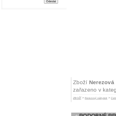
Zboží
Nerezová 
zařazeno v kateg
>
>
ZBOŽÍ
Nerezový nábytek
Cel
PODOBNÉ P