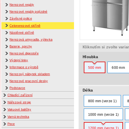
Nerezové regály
Nerezové regály pojízdné
Závěsné police
Celonerezové skříně
Nástěnné skříně
Nerezová umyvadla, výlevka
Baterie, sprchy
Kliknutím si zvolte varia
Nerezové digestoře
Hloubka
Výdejní linky
Informace o výrobě
500 mm
600 mm
Nerezový nábytek skladem
Nerezové pracovní desky
Podstavce
Délka
Chladící zařízení
800 mm (verze 1)
Nářezové stroje
Vakuové baličky
1000 mm (verze 1)
Varná technika
Pece
1200 mm (verze 1)